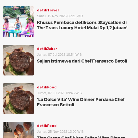
detikTravel
Sabtu, 15 Nov 2025 06:21 WIB
Khusus Pembaca detikcom, Staycation di
The Trans Luxury Hotel Mulai Rp 1,2 jutaan!
detikJabar
Jumat, 07 Jul 2023 10:54 WIB
Sajian Istimewa dari Chef Fransesco Betoli
detikFood
Jumat, 07 Jul 2023 09:45 WIB
'La Dolce Vita' Wine Dinner Perdana Chef
Francesco Bettoli
detikFood
Jumat, 25 Nov 2022 13:00 WIB