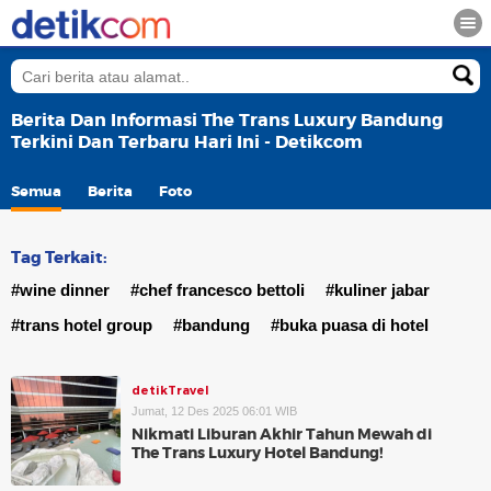
Berita Dan Informasi The Trans Luxury Bandung
Terkini Dan Terbaru Hari Ini - Detikcom
Semua
Berita
Foto
Tag Terkait:
#wine dinner
#chef francesco bettoli
#kuliner jabar
#trans hotel group
#bandung
#buka puasa di hotel
detikTravel
Jumat, 12 Des 2025 06:01 WIB
Nikmati Liburan Akhir Tahun Mewah di
The Trans Luxury Hotel Bandung!