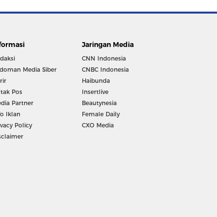
formasi
Jaringan Media
daksi
CNN Indonesia
doman Media Siber
CNBC Indonesia
rir
Haibunda
tak Pos
Insertlive
dia Partner
Beautynesia
fo Iklan
Female Daily
ivacy Policy
CXO Media
sclaimer