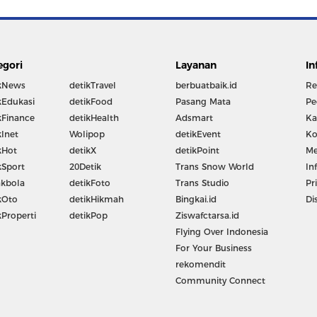
egori
Layanan
In
kNews
detikTravel
berbuatbaik.id
Re
kEdukasi
detikFood
Pasang Mata
Pe
kFinance
detikHealth
Adsmart
Ka
kInet
Wolipop
detikEvent
Ko
kHot
detikX
detikPoint
Me
kSport
20Detik
Trans Snow World
In
kbola
detikFoto
Trans Studio
Pr
kOto
detikHikmah
Bingkai.id
Di
kProperti
detikPop
Ziswafctarsa.id
Flying Over Indonesia
For Your Business
rekomendit
Community Connect