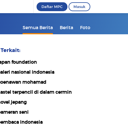
Daftar MPC
Masuk
Semua Berita
Berita
Foto
Terkait:
apan foundation
aleri nasional indonesia
goenawan mohamad
astel terpencil di dalam cermin
ovel jepang
ameran seni
embaca indonesia