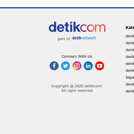
Kat
deti
part of
deti
deti
Connect With Us
deti
deti
deti
Sepa
deti
Copyright @ 2026 detikcom.
All right reserved
deti