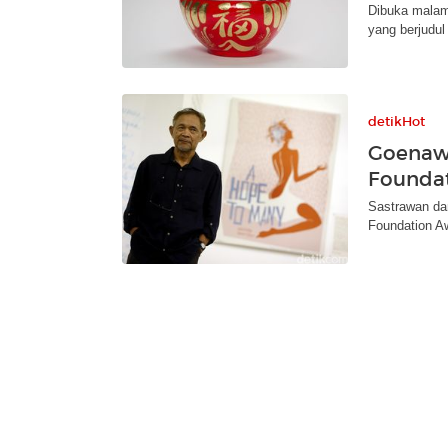
Dibuka malam
yang berjudul
detikHot
Goenaw
Founda
Sastrawan da
Foundation A