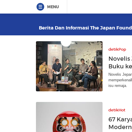
MENU
Berita Dan Informasi The Japan Founda
detikPop
Novelis
Buku ke
Novelis Jepan
memperkenalk
isu remaja.
detikHot
67 Kary
Modern 