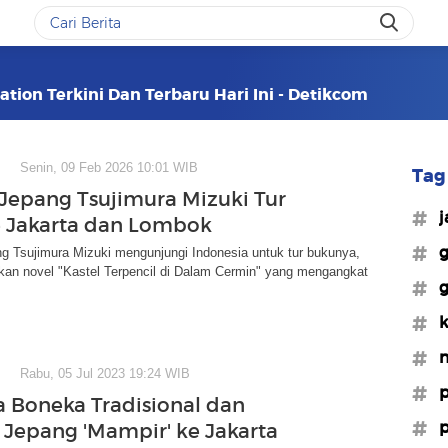
tion Terkini Dan Terbaru Hari Ini - Detikcom
Senin, 09 Feb 2026 10:01 WIB
Tag 
 Jepang Tsujimura Mizuki Tur
#j
 Jakarta dan Lombok
#g
g Tsujimura Mizuki mengunjungi Indonesia untuk tur bukunya,
an novel "Kastel Terpencil di Dalam Cermin" yang mengangkat
#
#k
#n
Rabu, 05 Jul 2023 19:24 WIB
#p
a Boneka Tradisional dan
#p
Jepang 'Mampir' ke Jakarta