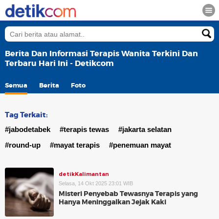
Berita Dan Informasi Terapis Wanita Terkini Dan
Terbaru Hari Ini - Detikcom
Semua
Berita
Foto
Tag Terkait:
#jabodetabek
#terapis tewas
#jakarta selatan
#round-up
#mayat terapis
#penemuan mayat
detikKalimantan
Selasa, 14 Okt 2025 23:01 WIB
Misteri Penyebab Tewasnya Terapis yang
Hanya Meninggalkan Jejak Kaki