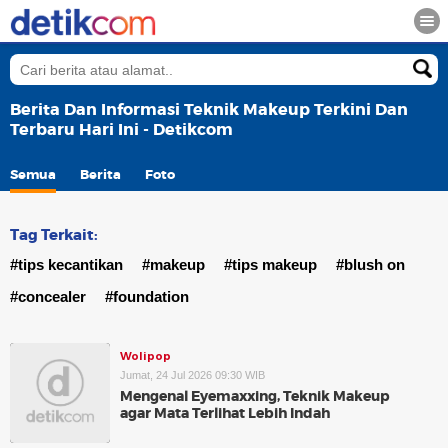
Berita Dan Informasi Teknik Makeup Terkini Dan
Terbaru Hari Ini - Detikcom
Semua
Berita
Foto
Tag Terkait:
#tips kecantikan
#makeup
#tips makeup
#blush on
#concealer
#foundation
Wolipop
Jumat, 24 Jul 2026 09:30 WIB
Mengenal Eyemaxxing, Teknik Makeup
agar Mata Terlihat Lebih Indah