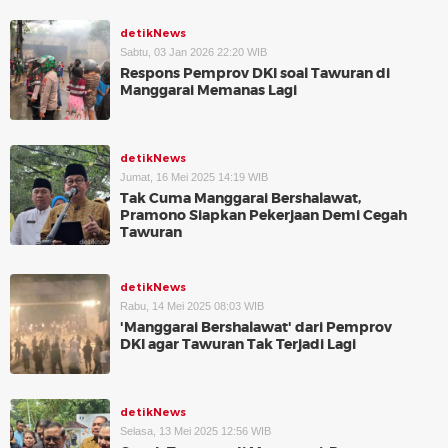
detikNews
Sabtu, 03 Jan 2026 22:20 WIB
Respons Pemprov DKI soal Tawuran di
Manggarai Memanas Lagi
detikNews
Jumat, 16 Mei 2025 14:19 WIB
Tak Cuma Manggarai Bershalawat,
Pramono Siapkan Pekerjaan Demi Cegah
Tawuran
detikNews
Rabu, 14 Mei 2025 08:03 WIB
'Manggarai Bershalawat' dari Pemprov
DKI agar Tawuran Tak Terjadi Lagi
detikNews
Selasa, 13 Mei 2025 12:56 WIB