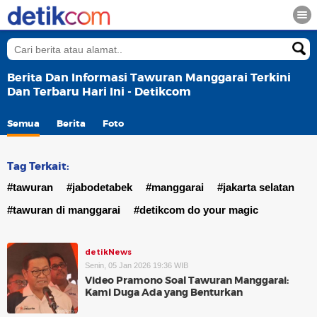
Berita Dan Informasi Tawuran Manggarai Terkini
Dan Terbaru Hari Ini - Detikcom
Semua
Berita
Foto
Tag Terkait:
#tawuran
#jabodetabek
#manggarai
#jakarta selatan
#tawuran di manggarai
#detikcom do your magic
detikNews
Senin, 05 Jan 2026 19:36 WIB
Video Pramono Soal Tawuran Manggarai:
Kami Duga Ada yang Benturkan