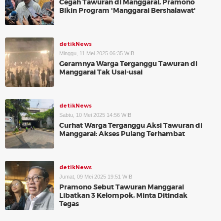
Cegah Tawuran di Manggarai, Pramono
Bikin Program 'Manggarai Bershalawat'
detikNews
Minggu, 11 Mei 2025 06:35 WIB
Geramnya Warga Terganggu Tawuran di
Manggarai Tak Usai-usai
detikNews
Sabtu, 10 Mei 2025 14:56 WIB
Curhat Warga Terganggu Aksi Tawuran di
Manggarai: Akses Pulang Terhambat
detikNews
Jumat, 09 Mei 2025 19:51 WIB
Pramono Sebut Tawuran Manggarai
Libatkan 3 Kelompok, Minta Ditindak
Tegas