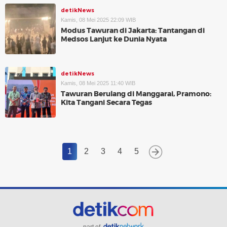
detikNews
Kamis, 08 Mei 2025 22:09 WIB
Modus Tawuran di Jakarta: Tantangan di
Medsos Lanjut ke Dunia Nyata
detikNews
Kamis, 08 Mei 2025 11:40 WIB
Tawuran Berulang di Manggarai, Pramono:
Kita Tangani Secara Tegas
1
2
3
4
5
part of