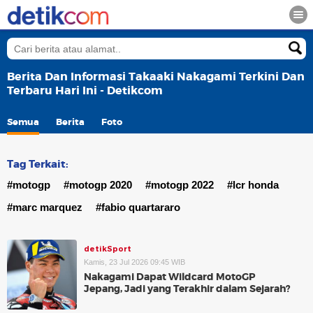
Berita Dan Informasi Takaaki Nakagami Terkini Dan
Terbaru Hari Ini - Detikcom
Semua
Berita
Foto
Tag Terkait:
#motogp
#motogp 2020
#motogp 2022
#lcr honda
#marc marquez
#fabio quartararo
detikSport
Kamis, 23 Jul 2026 09:45 WIB
Nakagami Dapat Wildcard MotoGP
Jepang, Jadi yang Terakhir dalam Sejarah?