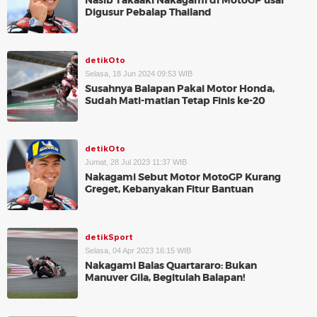
Nasib Takaaki Nakagami di MotoGP usai
Digusur Pebalap Thailand
detikOto
Selasa, 18 Jun 2024 09:53 WIB
Susahnya Balapan Pakai Motor Honda,
Sudah Mati-matian Tetap Finis ke-20
detikOto
Jumat, 28 Jul 2023 11:37 WIB
Nakagami Sebut Motor MotoGP Kurang
Greget, Kebanyakan Fitur Bantuan
detikSport
Selasa, 04 Apr 2023 16:15 WIB
Nakagami Balas Quartararo: Bukan
Manuver Gila, Begitulah Balapan!