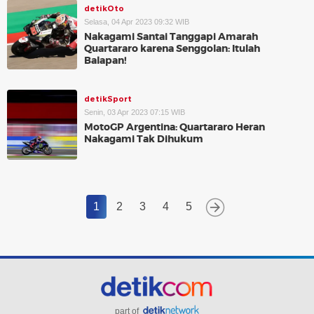
detikOto
Selasa, 04 Apr 2023 09:32 WIB
Nakagami Santai Tanggapi Amarah
Quartararo karena Senggolan: Itulah
Balapan!
detikSport
Senin, 03 Apr 2023 07:15 WIB
MotoGP Argentina: Quartararo Heran
Nakagami Tak Dihukum
1
2
3
4
5
part of