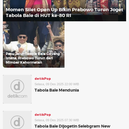
Momen Silet Open Up Bikin Prabowo Turun Joget
Tabola Bale di HUT ke-80 RI
Pacu Jalur-Tabola Bale Goyang
Istana, Prabowo Turun dari
Mimbar Kehormatan
detikPop
Selasa, 09 Des 2025 22:00 WIB
Tabola Bale Mendunia
detikPop
Selasa, 09 Des 2025 07:30 WIB
Tabola Bale Dijogetin Selebgram New