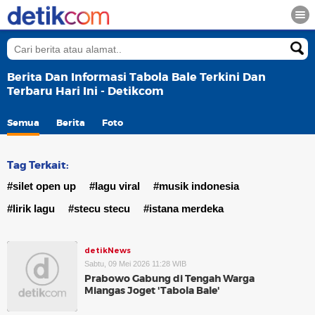
Berita Dan Informasi Tabola Bale Terkini Dan
Terbaru Hari Ini - Detikcom
Semua
Berita
Foto
Tag Terkait:
#silet open up
#lagu viral
#musik indonesia
#lirik lagu
#stecu stecu
#istana merdeka
detikNews
Sabtu, 09 Mei 2026 11:28 WIB
Prabowo Gabung di Tengah Warga
Miangas Joget 'Tabola Bale'