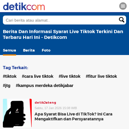
Berita Dan Informasi Syarat Live Tiktok Terkini Dan
Terbaru Hari Ini - Detikcom
Semua
Berita
Foto
Tag Terkait:
#tiktok
#cara live tiktok
#live tiktok
#fitur live tiktok
#jtg
#kampus merdeka detikjabar
detikJateng
Sabtu, 17 Jan 2026 15:08 WIB
Apa Syarat Bisa Live di TikTok? Ini Cara
Mengaktifkan dan Persyaratannya