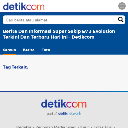
Berita Dan Informasi Super Sekip Ev 3 Evolution
Terkini Dan Terbaru Hari Ini - Detikcom
Semua
Berita
Foto
Tag Terkait:
part of
Redaksi
Pedoman Media Siber
Karir
Kotak Pos