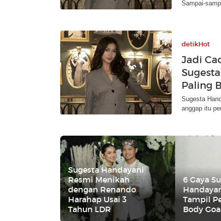
Sampai-sampai
detikHot
Jadi Ca
Sugesta
Paling 
Sugesta Hand
anggap itu pe
Sugesta Handayani
Resmi Menikah
6 Gaya S
dengan Renando
Handayan
Harahap Usai 3
Tampil P
Tahun LDR
Body Goa