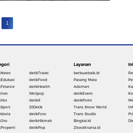
1
egori
Layanan
In
kNews
detikTravel
berbuatbaik.id
Re
kEdukasi
detikFood
Pasang Mata
Pe
kFinance
detikHealth
Adsmart
Ka
kInet
Wolipop
detikEvent
Ko
kHot
detikX
detikPoint
Me
kSport
20Detik
Trans Snow World
In
kbola
detikFoto
Trans Studio
Pr
kOto
detikHikmah
Bingkai.id
Di
kProperti
detikPop
Ziswafctarsa.id