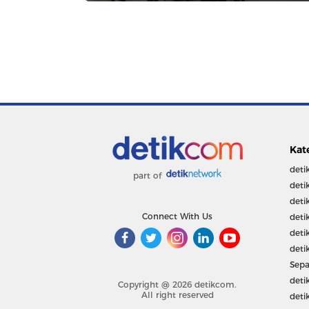
Kat
deti
part of
deti
deti
Connect With Us
deti
deti
deti
Sepa
deti
Copyright @ 2026 detikcom.
All right reserved
deti