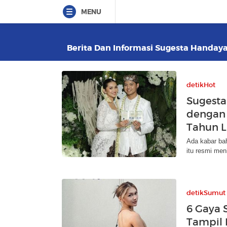
MENU
Berita Dan Informasi Sugesta Handayan
detikHot
Sugesta
dengan 
Tahun 
Ada kabar bah
itu resmi men
detikSumut
6 Gaya 
Tampil 