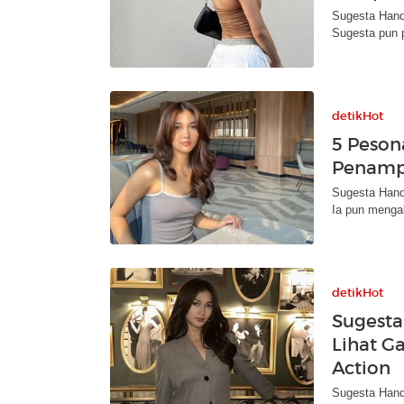
Sugesta Handa
Sugesta pun p
detikHot
5 Peson
Penamp
Sugesta Hand
Ia pun mengak
detikHot
Sugesta
Lihat G
Action
Sugesta Handa