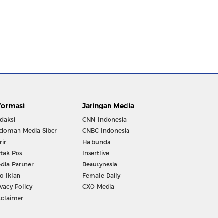
formasi
Jaringan Media
daksi
CNN Indonesia
doman Media Siber
CNBC Indonesia
rir
Haibunda
tak Pos
Insertlive
dia Partner
Beautynesia
fo Iklan
Female Daily
ivacy Policy
CXO Media
sclaimer