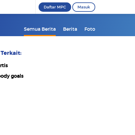
Daftar MPC
Masuk
Semua Berita
Berita
Foto
Terkait:
rtis
ody goals