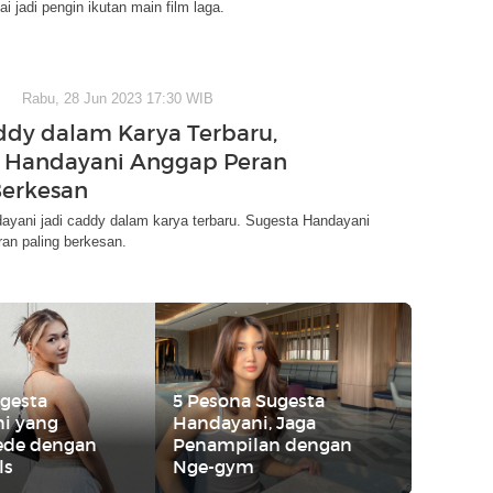
 jadi pengin ikutan main film laga.
Rabu, 28 Jun 2023 17:30 WIB
ddy dalam Karya Terbaru,
 Handayani Anggap Peran
Berkesan
ayani jadi caddy dalam karya terbaru. Sugesta Handayani
ran paling berkesan.
ugesta
5 Pesona Sugesta
i yang
Handayani, Jaga
ede dengan
Penampilan dengan
ls
Nge-gym