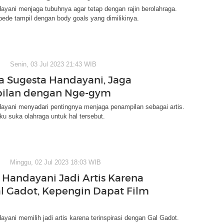
yani menjaga tubuhnya agar tetap dengan rajin berolahraga.
ede tampil dengan body goals yang dimilikinya.
Senin, 03 Jul 2023 21:43 WIB
a Sugesta Handayani, Jaga
ilan dengan Nge-gym
ayani menyadari pentingnya menjaga penampilan sebagai artis.
u suka olahraga untuk hal tersebut.
Minggu, 02 Jul 2023 18:03 WIB
 Handayani Jadi Artis Karena
al Gadot, Kepengin Dapat Film
yani memilih jadi artis karena terinspirasi dengan Gal Gadot.