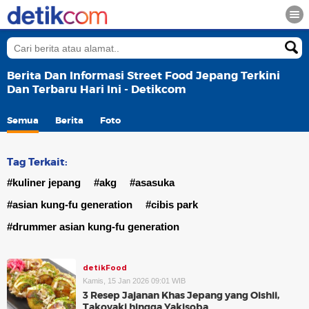
Berita Dan Informasi Street Food Jepang Terkini
Dan Terbaru Hari Ini - Detikcom
Semua
Berita
Foto
Tag Terkait:
#kuliner jepang
#akg
#asasuka
#asian kung-fu generation
#cibis park
#drummer asian kung-fu generation
detikFood
Kamis, 15 Jan 2026 09:01 WIB
3 Resep Jajanan Khas Jepang yang Oishii,
Takoyaki hingga Yakisoba