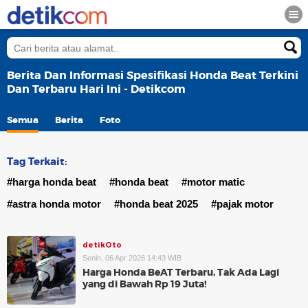
Berita Dan Informasi Spesifikasi Honda Beat Terkini
Dan Terbaru Hari Ini - Detikcom
Semua
Berita
Foto
Tag Terkait:
#harga honda beat
#honda beat
#motor matic
#astra honda motor
#honda beat 2025
#pajak motor
detikOto
Senin, 06 Apr 2026 14:43 WIB
Harga Honda BeAT Terbaru, Tak Ada Lagi
yang di Bawah Rp 19 Juta!