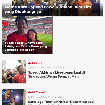
Meme Kocak Speed Bawa Kutukan Buat Tim
yang Didukungnya
8 Foto 'Pacar' IShowSpeed,
Selebgram Cantik Korea yang
Sempat Bikin Heboh
detikInet
Selasa, 24 Sep 2024 15:40 WIB
Speed Akhirnya Livestream Lagi di
Singapura, Warga Sempat Malu
detikTravel
Senin, 23 Sep 2024 21:25 WIB
Sandiaga Terima Kritikan Reza Arap soal