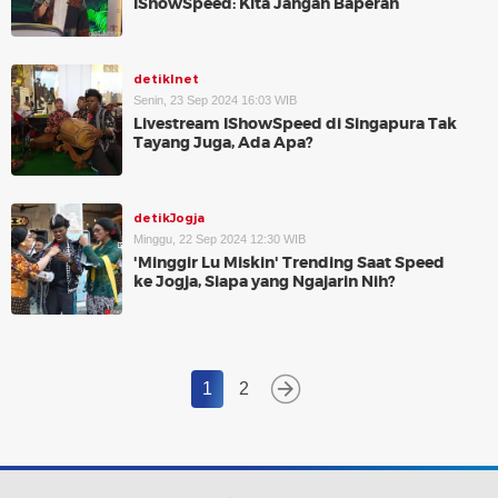
IShowSpeed: Kita Jangan Baperan
detikInet
Senin, 23 Sep 2024 16:03 WIB
Livestream IShowSpeed di Singapura Tak
Tayang Juga, Ada Apa?
detikJogja
Minggu, 22 Sep 2024 12:30 WIB
'Minggir Lu Miskin' Trending Saat Speed
ke Jogja, Siapa yang Ngajarin Nih?
1
2