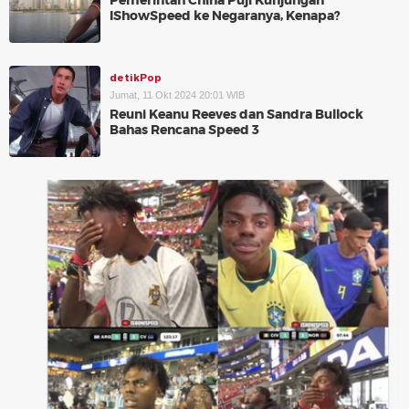
Pemerintah China Puji Kunjungan
IShowSpeed ke Negaranya, Kenapa?
detikPop
Jumat, 11 Okt 2024 20:01 WIB
Reuni Keanu Reeves dan Sandra Bullock
Bahas Rencana Speed 3