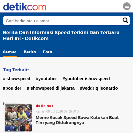
Berita Dan Informasi Speed Terkini Dan Terbaru
Hari Ini - Detikcom
Semua
Berita
Foto
Tag Terkait:
#ishowspeed
#youtuber
#youtuber ishowspeed
#boulder
#ishowspeed di jakarta
#veddriq leonardo
detikInet
Kamis, 09 Jul 2026 07:15 WIB
Meme Kocak Speed Bawa Kutukan Buat
Tim yang Didukungnya