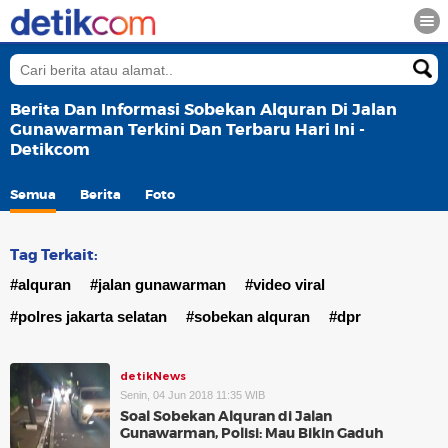
Berita Dan Informasi Sobekan Alquran Di Jalan
Gunawarman Terkini Dan Terbaru Hari Ini -
Detikcom
Semua
Berita
Foto
Tag Terkait:
#alquran
#jalan gunawarman
#video viral
#polres jakarta selatan
#sobekan alquran
#dpr
detikNews
Senin, 04 Jun 2018 11:35 WIB
Soal Sobekan Alquran di Jalan
Gunawarman, Polisi: Mau Bikin Gaduh