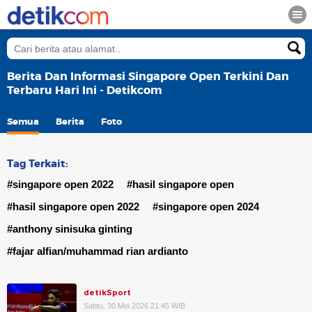
Berita Dan Informasi Singapore Open Terkini Dan
Terbaru Hari Ini - Detikcom
Semua
Berita
Foto
Tag Terkait:
#singapore open 2022
#hasil singapore open
#hasil singapore open 2022
#singapore open 2024
#anthony sinisuka ginting
#fajar alfian/muhammad rian ardianto
detikSport
Sabtu, 30 Mei 2026 21:45 WIB