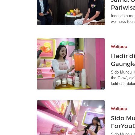
Pariwis
Indonesia mem
wellness tour
Wolipop
Hadir d
Gaungka
Sido Muncul 
the Glow', aj
kulit dari dal
Wolipop
Sido Mu
ForYou
Sido Muncul 