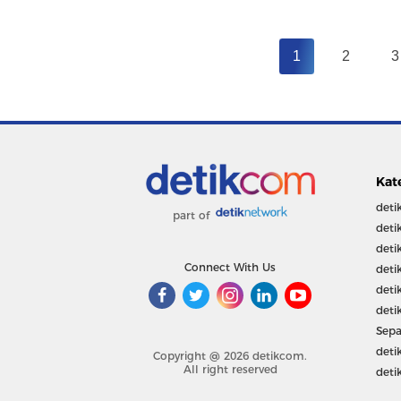
1
2
3
Kat
deti
part of
deti
deti
Connect With Us
deti
deti
deti
Sepa
deti
Copyright @ 2026 detikcom.
All right reserved
deti