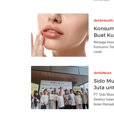
detikHealth
Konsums
Buat Ku
Menjaga keseh
Konsumsi Sido
cerah.
detikNews
Sido Mu
Juta un
PT Sido Muncu
Direktur Irwa
bulan Ramad