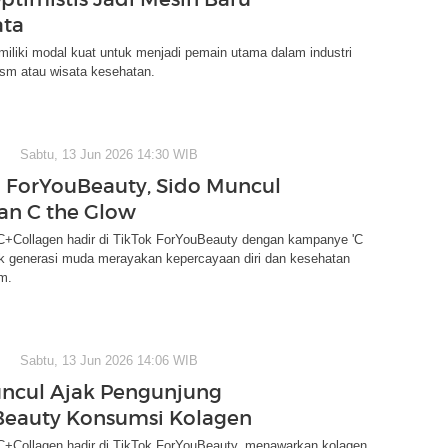
ata
iliki modal kuat untuk menjadi pemain utama dalam industri
ism atau wisata kesehatan.
Sabtu, 13 Jun 2026 14:30 WIB
i ForYouBeauty, Sido Muncul
n C the Glow
C+Collagen hadir di TikTok ForYouBeauty dengan kampanye 'C
ak generasi muda merayakan kepercayaan diri dan kesehatan
am.
Sabtu, 13 Jun 2026 14:06 WIB
ncul Ajak Pengunjung
Beauty Konsumsi Kolagen
C+Collagen hadir di TikTok ForYouBeauty, menawarkan kolagen