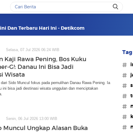
ini Dan Terbaru Hari Ini - Detikcom
Selasa, 07 Jul 2026 06:24 WIB
Tag 
n Kaji Rawa Pening, Bos Kuku
#i
r-G!: Danau Ini Bisa Jadi
si Wisata
#
t dari Sido Muncul fokus pada pemulihan Danau Rawa Pening. Ia
#s
 ini bisa jadi destinasi wisata unggulan dan menciptakan
a.
#t
#n
#k
Senin, 06 Jul 2026 13:00 WIB
#n
o Muncul Ungkap Alasan Buka