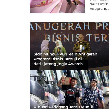
praktis untuk
kesegarannya
Sido Muncul-PLN Raih Anugerah
Program Bisnis Terpuji di
detikjateng-jogja Awards
Ribuan Pedagang Jamu Mudik