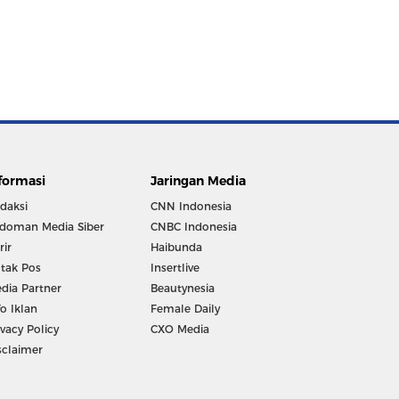
formasi
Jaringan Media
daksi
CNN Indonesia
doman Media Siber
CNBC Indonesia
rir
Haibunda
tak Pos
Insertlive
dia Partner
Beautynesia
fo Iklan
Female Daily
ivacy Policy
CXO Media
sclaimer