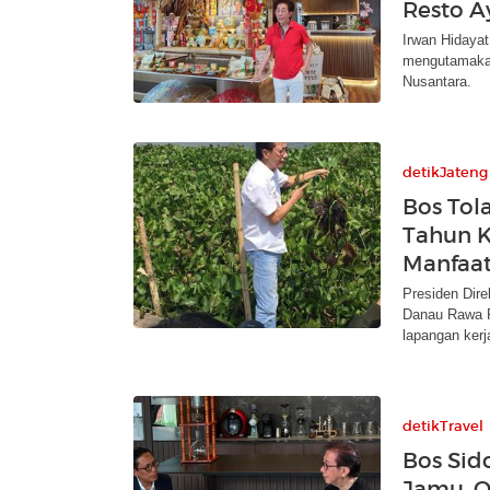
Resto 
Irwan Hidayat
mengutamakan
Nusantara.
detikJateng
Bos Tol
Tahun K
Manfaa
Presiden Dire
Danau Rawa P
lapangan kerj
detikTravel
Bos Sid
Jamu, O