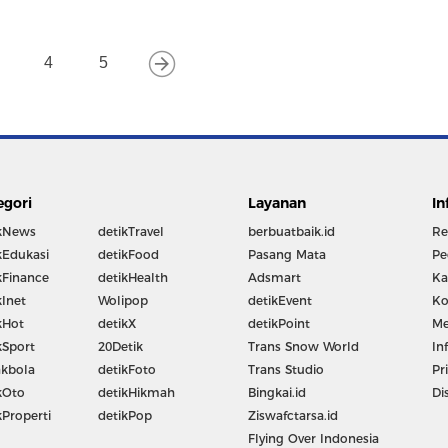
4
5
egori
Layanan
In
kNews
detikTravel
berbuatbaik.id
Re
kEdukasi
detikFood
Pasang Mata
Pe
kFinance
detikHealth
Adsmart
Ka
kInet
Wolipop
detikEvent
Ko
kHot
detikX
detikPoint
Me
kSport
20Detik
Trans Snow World
In
kbola
detikFoto
Trans Studio
Pr
kOto
detikHikmah
Bingkai.id
Di
kProperti
detikPop
Ziswafctarsa.id
Flying Over Indonesia