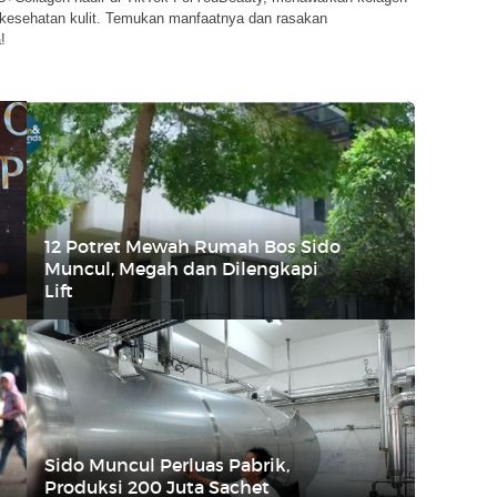
 kesehatan kulit. Temukan manfaatnya dan rasakan
!
12 Potret Mewah Rumah Bos Sido
Muncul, Megah dan Dilengkapi
Lift
Sido Muncul Perluas Pabrik,
Produksi 200 Juta Sachet