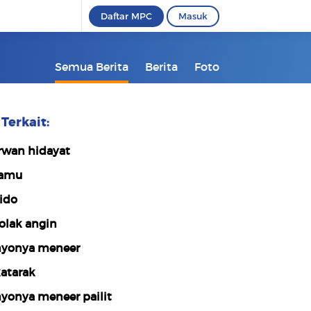
Daftar MPC
Masuk
Semua Berita
Berita
Foto
Terkait:
rwan hidayat
jamu
ido
olak angin
yonya meneer
atarak
yonya meneer pailit