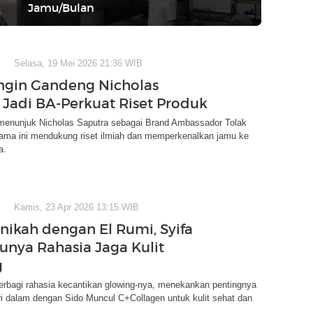
Jamu/Bulan
Selasa, 19 Mei 2026 21:36 WIB
ngin Gandeng Nicholas
 Jadi BA-Perkuat Riset Produk
menunjuk Nicholas Saputra sebagai Brand Ambassador Tolak
sama ini mendukung riset ilmiah dan memperkenalkan jamu ke
a.
Kamis, 23 Apr 2026 13:15 WIB
ikah dengan El Rumi, Syifa
unya Rahasia Jaga Kulit
g
erbagi rahasia kecantikan glowing-nya, menekankan pentingnya
i dalam dengan Sido Muncul C+Collagen untuk kulit sehat dan