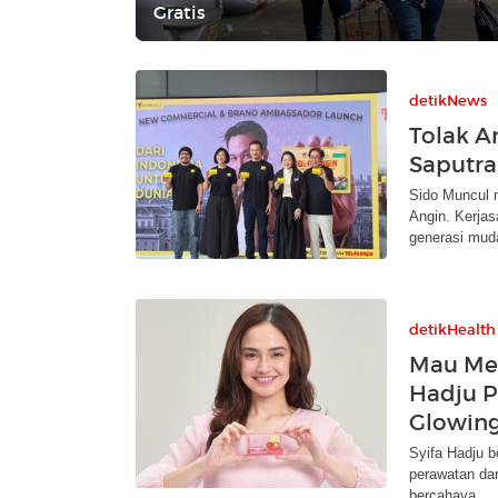
Gratis
detikNews
Tolak A
Saputra
Sido Muncul 
Angin. Kerja
generasi mud
detikHealth
Mau Men
Hadju P
Glowin
Syifa Hadju b
perawatan dar
bercahaya.