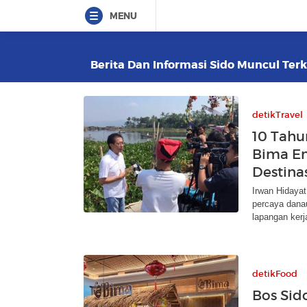
MENU
Berita Dan Informasi Sido Muncul Terk
detikTravel
10 Tahu
Bima Ene
Destina
Irwan Hidaya
percaya danau
lapangan kerj
detikFood
Bos Sid