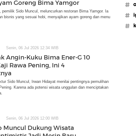
Ayam Goreng Bima Yamgor
#o
, pemilik Sido Muncul, meluncurkan restoran Bima Yamgor. Ia
#i
 bisnis yang sesuai hobi, menyajikan ayam goreng dan menu
#k
Senin, 06 Jul 2026 12:34 WIB
ak Angin-Kuku Bima Ener-G 10
aji Rawa Pening, Ini 4
tnya
ktur Sido Muncul, Irwan Hidayat menilai pentingnya pemulihan
ening. Karena ada potensi wisata unggulan dan menciptakan
a.
Senin, 06 Jul 2026 12:00 WIB
o Muncul Dukung Wisata
ptimistis Jadi Mesin Baru