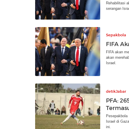
Rehabilitasi 
serangan Isra
Sepakbola
FIFA Ak
FIFA akan me
akan merehabi
Israel.
detikJabar
PFA: 26
Termasu
Pesepakbola P
Israel di Gaz
ini.