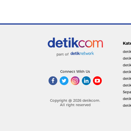
Kat
deti
part of
deti
deti
Connect With Us
deti
deti
deti
Sepa
deti
Copyright @ 2026 detikcom.
All right reserved
deti