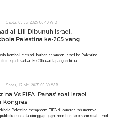
Sabtu, 05 Jul 2025 06:40 WIB
d al-Lili Dibunuh Israel,
bola Palestina ke-265 yang
la kembali menjadi korban serangan Israel ke Palestina.
ili menjadi korban ke-265 dari lapangan hijau.
Sabtu, 17 Mei 2025 05:30 WIB
tina Vs FIFA 'Panas' soal Israel
a Kongres
akbola Palestina mengecam FIFA di kongres tahunannya.
pakbola dunia itu dianggap gagal memberi kejelasan soal Israel.