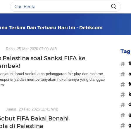
ina Terkini Dan Terbaru Hari Ini - Detikcom
Rabu, 25 Mar 2026 07:00 WIB
Tag 
 Palestina soal Sanksi FIFA ke
#f
Lembek!
#a
njatuhi Israel sanksi atas pelanggaran fair play dan rasisme.
responsnya dan mempertanyakan hukumannya yang dianggap
#f
ra.
#k
#d
Jumat, 20 Feb 2026 11:41 WIB
#g
ebut FIFA Bakal Benahi
#g
la di Palestina