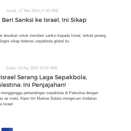
Jumat, 17 Mei 2024 17:40 WIB
Beri Sanksi ke Israel, Ini Sikap
 desakan untuk memberi sanksi kepada Isreal, terkait perang
Begini sikap federasi sepakbola global itu.
Sabtu, 01 Apr 2023 19:56 WIB
 Israel Serang Laga Sepakbola,
lestina: Ini Penjajahan!
l mengganggu pertandingan sepakbola di Palestina dengan
as air mata. Kiper tim Markas Balata mengecam tindakan
a Israel.