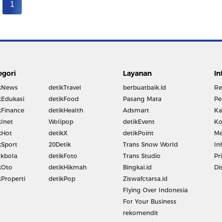
1
egori
Layanan
In
kNews
detikTravel
berbuatbaik.id
Re
kEdukasi
detikFood
Pasang Mata
Pe
kFinance
detikHealth
Adsmart
Ka
kInet
Wolipop
detikEvent
Ko
kHot
detikX
detikPoint
Me
kSport
20Detik
Trans Snow World
In
kbola
detikFoto
Trans Studio
Pr
kOto
detikHikmah
Bingkai.id
Di
kProperti
detikPop
Ziswafctarsa.id
Flying Over Indonesia
For Your Business
rekomendit