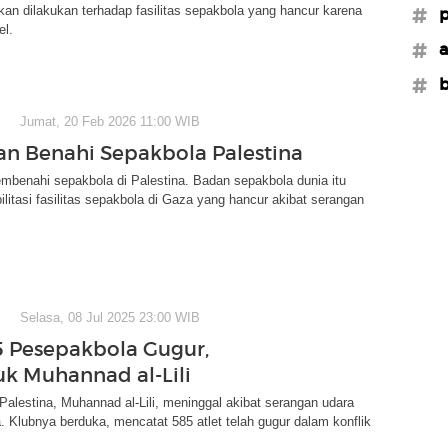
akan dilakukan terhadap fasilitas sepakbola yang hancur karena
#p
el.
#a
#b
Jumat, 20 Feb 2026 11:00 WIB
an Benahi Sepakbola Palestina
mbenahi sepakbola di Palestina. Badan sepakbola dunia itu
litasi fasilitas sepakbola di Gaza yang hancur akibat serangan
Selasa, 08 Jul 2025 23:00 WIB
5 Pesepakbola Gugur,
k Muhannad al-Lili
alestina, Muhannad al-Lili, meninggal akibat serangan udara
a. Klubnya berduka, mencatat 585 atlet telah gugur dalam konflik