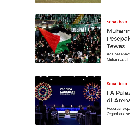
Sepakbola
Muhanna
Pesepak
Tewas
Ada pesepakbo
Muhannad al-L
Sepakbola
FA Pales
di Aren
Federasi Sep
Organisasi se