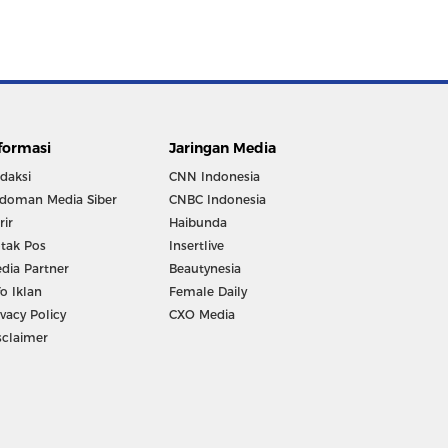
formasi
Jaringan Media
daksi
CNN Indonesia
doman Media Siber
CNBC Indonesia
rir
Haibunda
tak Pos
Insertlive
dia Partner
Beautynesia
fo Iklan
Female Daily
ivacy Policy
CXO Media
sclaimer