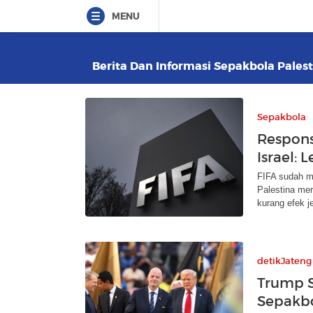
MENU
Berita Dan Informasi Sepakbola Palest
Sepakbola
Respons
Israel: 
FIFA sudah me
Palestina me
kurang efek je
detikJateng
Trump S
Sepakbo