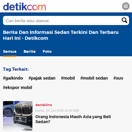
Berita Dan Informasi Sedan Terkini Dan Terbaru
Hari Ini - Detikcom
Semua
Berita
Foto
Tag Terkait:
#gaikindo
#pajak sedan
#mobil
#mobil sedan
#suv
#ekspor mobil
detikOto
Kamis, 25 Jun 2026 11:40 WIB
Orang Indonesia Masih Ada yang Beli
Sedan?