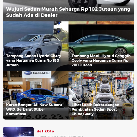
Wujud Sedan Murah Seharga Rp 102 Jutaan yang
Sudah Ada di Dealer
Tampang Sedan Hybrid Chery
Tampang Mobil Hybrid Canggih
yang Harganya Cuma Rp 180
Geely yang Harganya Cuma Rp
Jutaan
200 Jutaan
Keren Banget! All New Subaru
Lihat Lebih Dekat dengan
WRX Berbalut Stiker
Pembuatan Sedan Sport
Kamuflase
China,Geely
detikOto