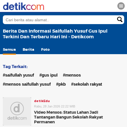
Berita Dan Informasi Saifullah Yusuf Gus Ipul
Terkini Dan Terbaru Hari Ini - Detikcom
Semua
Berita
Foto
Tag Terkait:
#saifullah yusuf
#gus ipul
#mensos
#mensos saifullah yusuf
#pkb
#sekolah rakyat
detikEdu
Rabu, 28 Jan 2026 22:22 WIB
Video Mensos: Status Lahan Jadi
Tantangan Bangun Sekolah Rakyat
Permanen