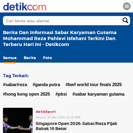
Berita Dan Informasi Sabar Karyaman Gutama
Mohammad Reza Pahlevi Isfahani Terkini Dan
Terbaru Hari Ini - Detikcom
Semua
Berita
Foto
Tag Terkait:
#sabar/reza
#ganda putra
#bwf world tour finals 2025
#hong kong open 2025
#pbsi
#sabar karyaman gutama
detikSport
Selasa, 26 Mei 2026 18:18 WIB
Singapore Open 2026: Sabar/Reza Pijak
Babak 16 Besar