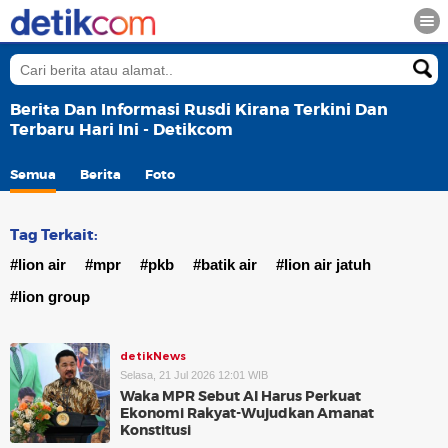
Berita Dan Informasi Rusdi Kirana Terkini Dan
Terbaru Hari Ini - Detikcom
Semua
Berita
Foto
Tag Terkait:
#lion air
#mpr
#pkb
#batik air
#lion air jatuh
#lion group
detikNews
Selasa, 21 Jul 2026 12:01 WIB
Waka MPR Sebut AI Harus Perkuat
Ekonomi Rakyat-Wujudkan Amanat
Konstitusi