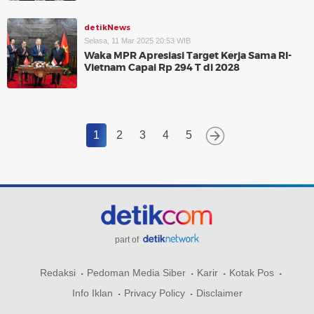
detikNews
Selasa, 11 Mar 2025 20:53 WIB
Waka MPR Apresiasi Target Kerja Sama RI-
Vietnam Capai Rp 294 T di 2028
1
2
3
4
5
part of
Redaksi
Pedoman Media Siber
Karir
Kotak Pos
Info Iklan
Privacy Policy
Disclaimer