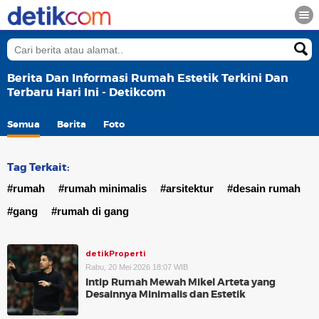
Berita Dan Informasi Rumah Estetik Terkini Dan
Terbaru Hari Ini - Detikcom
Semua
Berita
Foto
Tag Terkait:
#rumah
#rumah minimalis
#arsitektur
#desain rumah
#gang
#rumah di gang
detikProperti
Rabu, 20 Mei 2026 18:07 WIB
Intip Rumah Mewah Mikel Arteta yang
Desainnya Minimalis dan Estetik