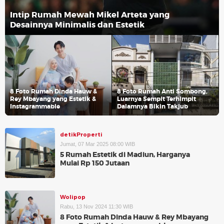
Intip Rumah Mewah Mikel Arteta yang
Desainnya Minimalis dan Estetik
8 Foto Rumah Dinda Hauw &
8 Foto Rumah Anti Sombong,
Rey Mbayang yang Estetik &
Luarnya Sempit Terhimpit
Instagrammable
Dalamnya Bikin Takjub
detikProperti
Jumat, 07 Mar 2025 08:00 WIB
5 Rumah Estetik di Madiun, Harganya
Mulai Rp 150 Jutaan
Wolipop
Rabu, 13 Nov 2024 11:30 WIB
8 Foto Rumah Dinda Hauw & Rey Mbayang