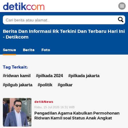
Berita Dan Informasi Rk Terkini Dan Terbaru Hari Ini
- Detikcom
Semua
Berita
Foto
Tag Terkait:
#ridwan kamil
#pilkada 2024
#pilkada jakarta
#pilgub jakarta
#politik
#golkar
detikNews
Rabu, 15 Jul 2026 16:31 WIB
Pengadilan Agama Kabulkan Permohonan
Ridwan Kamil soal Status Anak Angkat