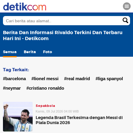
Berita Dan Informasi Rivaldo Terkini Dan Terbaru
Hari Ini - Detikcom
Semua
Berita
Foto
Tag Terkait:
#barcelona
#lionel messi
#real madrid
#liga spanyol
#neymar
#cristiano ronaldo
Sepakbola
Kamis, 09 Jul 2026 04:00 WIB
Legenda Brasil Terkesima dengan Messi di
Piala Dunia 2026