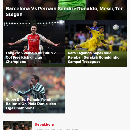
Barcelona Vs Pemain Sendiri: Ronaldo, Messi, Ter
Stegen
Langka! 5 Pemain Ini Bikin 2
Para Legenda Sepakbola
Gol Free Kick di Liga
Kembali Beraksi: Ronaldinho
Champions
Sampai Trezeguet
Super Elite, Pemain Peraih
Ballon d'Or, Piala Dunia, dan
Liga Champions
Sepakbola