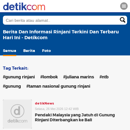
Berita Dan Informasi Rinjani Terkini Dan Terbaru
Hari Ini - Detikcom
Semua
Berita
Foto
Tag Terkait:
#gunung rinjani
#lombok
#juliana marins
#ntb
#gunung
#taman nasional gunung rinjani
detikNews
Selasa, 26 Mei 2026 12:42 WIB
Pendaki Malaysia yang Jatuh di Gunung
Rinjani Diterbangkan ke Bali