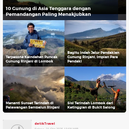
10 Gunung di Asia Tenggara dengan
Pemandangan Paling Menakjubkan
Begitu Indah Jalur Pendakian
Terpesona Keindahan Puncak
Gunung Rinjani, Impian Para
Gunung Rinjani di Lombok
Pendaki
Menanti Sunset Terindah di
Sisi Terindah Lombok dari
Pelawangan Sembalun Rinjani
Ketinggian di Bukit Selong
detikTravel