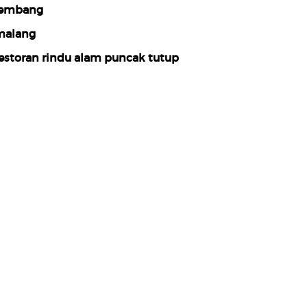
embang
alang
estoran rindu alam puncak tutup