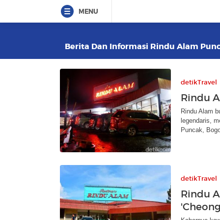
MENU
Berita Dan Informasi Rindu Alam Punca
detikTravel
Rindu A
Rindu Alam bu
legendaris, m
Puncak, Bogo
detikTravel
Rindu A
'Cheong