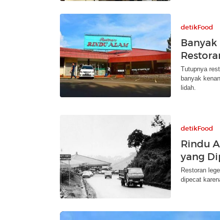
detikFood
Banyak 
Restora
Tutupnya rest
banyak kenang
lidah.
detikFood
Rindu A
yang Di
Restoran lege
dipecat karen