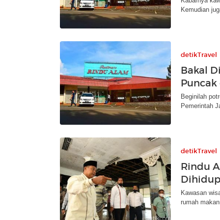
Kabarnya kaw
Kemudian jug
detikTravel
Bakal D
Puncak
Beginilah pot
Pemerintah J
detikTravel
Rindu A
Dihidu
Kawasan wisa
rumah makann