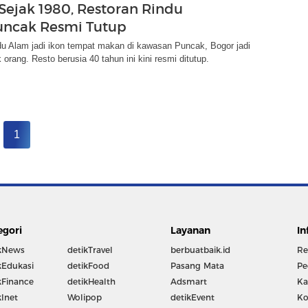
Sejak 1980, Restoran Rindu
uncak Resmi Tutup
du Alam jadi ikon tempat makan di kawasan Puncak, Bogor jadi
 orang. Resto berusia 40 tahun ini kini resmi ditutup.
1
egori
Layanan
In
kNews
detikTravel
berbuatbaik.id
Re
kEdukasi
detikFood
Pasang Mata
Pe
kFinance
detikHealth
Adsmart
Ka
kInet
Wolipop
detikEvent
Ko