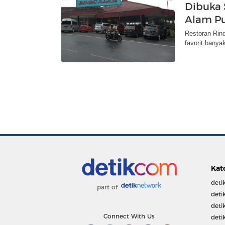
Dibuka 
Alam P
Restoran Rin
favorit banyak
Kat
deti
part of
deti
deti
Connect With Us
deti