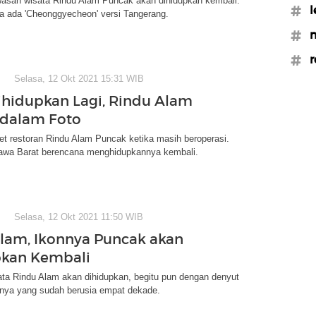
asan wisata Rindu Alam Puncak akan dihidupkan kembali.
#l
a ada 'Cheonggyecheon' versi Tangerang.
#m
#r
Selasa, 12 Okt 2021 15:31 WIB
ihidupkan Lagi, Rindu Alam
 dalam Foto
ret restoran Rindu Alam Puncak ketika masih beroperasi.
awa Barat berencana menghidupkannya kembali.
Selasa, 12 Okt 2021 11:50 WIB
lam, Ikonnya Puncak akan
pkan Kembali
ta Rindu Alam akan dihidupkan, begitu pun dengan denyut
ya yang sudah berusia empat dekade.