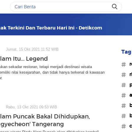
k Terkini Dan Terbaru Hari Ini - Detikcom
Jumat, 15 Okt 2021 11:52 WIB
Tag 
lam Itu... Legend
#r
kan sekadar restoran, tetapi menjadi destinasi wisata
emiliki nilai kesejarahan, dan tidak hanya terkenal di kawasan
#r
r.
#p
#a
#b
Rabu, 13 Okt 2021 09:53 WIB
#b
lam Puncak Bakal Dihidupkan,
gyecheon' Tangerang
#c