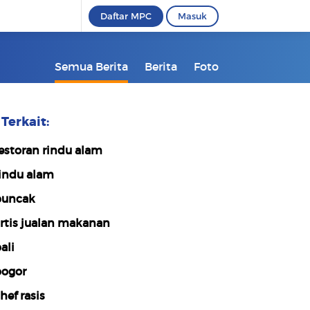
Daftar MPC
Masuk
Semua Berita
Berita
Foto
Terkait:
estoran rindu alam
indu alam
uncak
rtis jualan makanan
ali
ogor
hef rasis