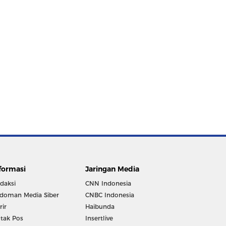
formasi
Jaringan Media
daksi
CNN Indonesia
doman Media Siber
CNBC Indonesia
rir
Haibunda
tak Pos
Insertlive