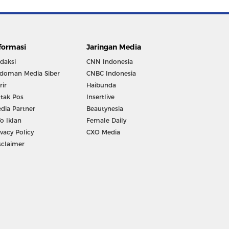
formasi
Jaringan Media
daksi
CNN Indonesia
doman Media Siber
CNBC Indonesia
rir
Haibunda
tak Pos
Insertlive
dia Partner
Beautynesia
fo Iklan
Female Daily
ivacy Policy
CXO Media
sclaimer