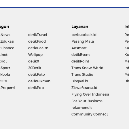
egori
Layanan
In
kNews
detikTravel
berbuatbaik.id
Re
kEdukasi
detikFood
Pasang Mata
Pe
kFinance
detikHealth
Adsmart
Ka
kInet
Wolipop
detikEvent
Ko
kHot
detikX
detikPoint
Me
kSport
20Detik
Trans Snow World
In
kbola
detikFoto
Trans Studio
Pr
kOto
detikHikmah
Bingkai.id
Di
kProperti
detikPop
Ziswafctarsa.id
Flying Over Indonesia
For Your Business
rekomendit
Community Connect