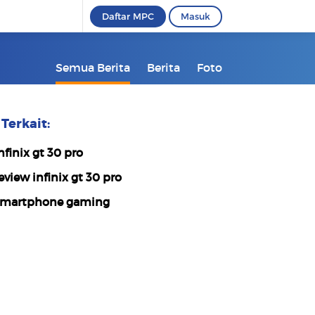
Daftar MPC
Masuk
Semua Berita
Berita
Foto
Terkait:
nfinix gt 30 pro
eview infinix gt 30 pro
martphone gaming