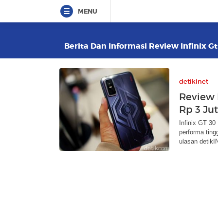
MENU
Berita Dan Informasi Review Infinix Gt
detikInet
Review 
Rp 3 Ju
Infinix GT 3
performa ting
ulasan detikI