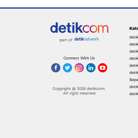
Kat
deti
part of
deti
deti
Connect With Us
deti
deti
deti
Sepa
deti
Copyright @ 2026 detikcom.
All right reserved
deti