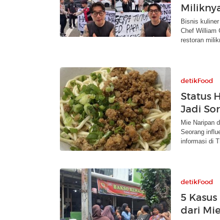
Milikny
Bisnis kuline
Chef William
restoran mili
detikFood
Status 
Jadi So
Mie Naripan d
Seorang infl
informasi di 
detikFood
5 Kasus
dari Mi