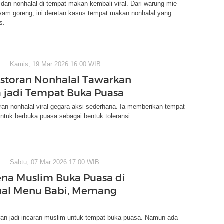
 dan nonhalal di tempat makan kembali viral. Dari warung mie
yam goreng, ini deretan kasus tempat makan nonhalal yang
s.
Kamis, 19 Mar 2026 16:00 WIB
Restoran Nonhalal Tawarkan
 jadi Tempat Buka Puasa
ran nonhalal viral gegara aksi sederhana. Ia memberikan tempat
ntuk berbuka puasa sebagai bentuk toleransi.
Sabtu, 07 Mar 2026 17:00 WIB
a Muslim Buka Puasa di
ual Menu Babi, Memang
ran jadi incaran muslim untuk tempat buka puasa. Namun ada