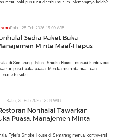
gan menu babi pun turut diserbu muslim. Memangnya boleh?
antan
Rabu, 25 Feb 2026 15:00 WIB
onhalal Sedia Paket Buka
Manajemen Minta Maaf-Hapus
alal di Semarang, Tyler's Smoke House, menuai kontroversi
warkan paket buka puasa. Mereka meminta maaf dan
 promo tersebut.
Rabu, 25 Feb 2026 12:34 WIB
estoran Nonhalal Tawarkan
uka Puasa, Manajemen Minta
halal Tyler's Smoke House di Semarang menuai kontroversi