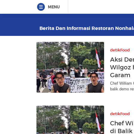
MENU
Berita Dan Informasi Restoran Nonhala
detikFood
Aksi De
Wilgoz 
Garam
Chef William
balik demo re
detikFood
Chef Wi
di Bali