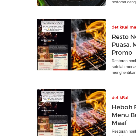
restoran den
detikKalim
Resto N
Puasa, 
Promo
Restoran nonh
setelah mena
menghentikan
detikBali
Heboh R
Menu B
Maaf
Restoran non