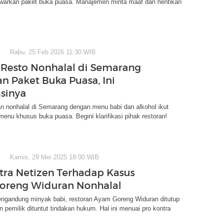
warkan paket buka puasa. Manajemen minta maaf dan hentikan
Rabu, 25 Feb 2026 11:30 WIB
Resto Nonhalal di Semarang
n Paket Buka Puasa, Ini
asinya
n nonhalal di Semarang dengan menu babi dan alkohol ikut
nu khusus buka puasa. Begini klarifikasi pihak restoran!
Kamis, 29 Mei 2025 18:00 WIB
tra Netizen Terhadap Kasus
oreng Widuran Nonhalal
ngandung minyak babi, restoran Ayam Goreng Widuran ditutup
 pemilik dituntut tindakan hukum. Hal ini menuai pro kontra