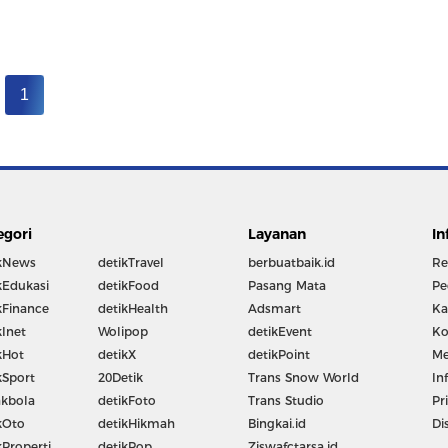
1
egori
Layanan
In
kNews
detikTravel
berbuatbaik.id
Re
kEdukasi
detikFood
Pasang Mata
Pe
kFinance
detikHealth
Adsmart
Ka
kInet
Wolipop
detikEvent
Ko
kHot
detikX
detikPoint
Me
kSport
20Detik
Trans Snow World
In
kbola
detikFoto
Trans Studio
Pr
kOto
detikHikmah
Bingkai.id
Di
kProperti
detikPop
Ziswafctarsa.id