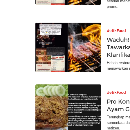
setelah mena
promo.
detikFood
Waduh! 
Tawarka
Klarifik
Heboh restora
menawarkan me
detikFood
Pro Kon
Ayam G
Terungkap me
sementara dan
netizen.