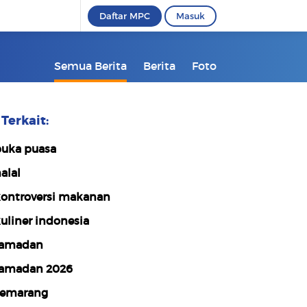
Daftar MPC
Masuk
Semua Berita
Berita
Foto
Terkait:
uka puasa
alal
ontroversi makanan
uliner indonesia
amadan
amadan 2026
emarang