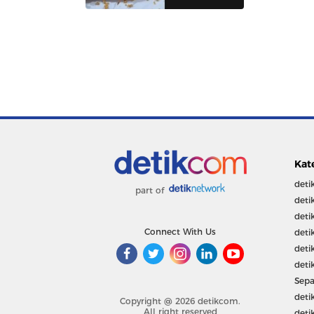
Kat
deti
part of
deti
deti
Connect With Us
deti
deti
deti
Sepa
deti
Copyright @ 2026 detikcom.
All right reserved
deti