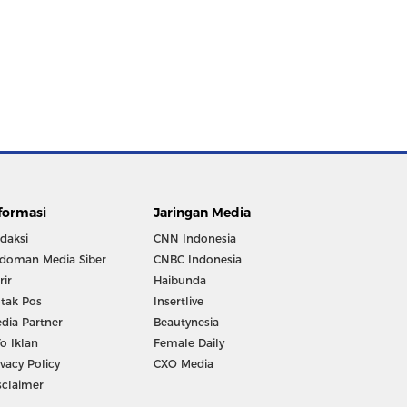
formasi
Jaringan Media
daksi
CNN Indonesia
doman Media Siber
CNBC Indonesia
rir
Haibunda
tak Pos
Insertlive
dia Partner
Beautynesia
fo Iklan
Female Daily
ivacy Policy
CXO Media
sclaimer