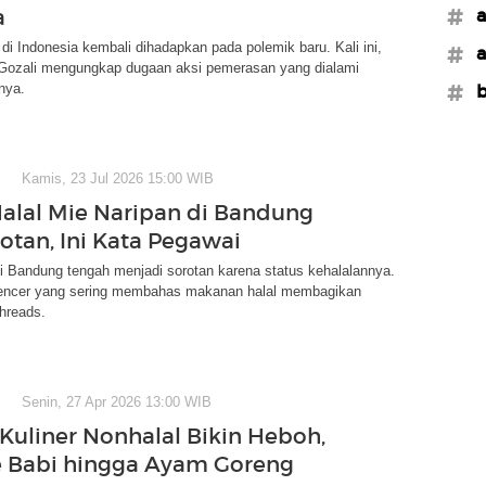
a
#a
r di Indonesia kembali dihadapkan pada polemik baru. Kali ini,
#a
 Gozali mengungkap dugaan aksi pemerasan yang dialami
knya.
#b
Kamis, 23 Jul 2026 15:00 WIB
Halal Mie Naripan di Bandung
rotan, Ini Kata Pegawai
i Bandung tengah menjadi sorotan karena status kehalalannya.
uencer yang sering membahas makanan halal membagikan
Threads.
Senin, 27 Apr 2026 13:00 WIB
 Kuliner Nonhalal Bikin Heboh,
e Babi hingga Ayam Goreng