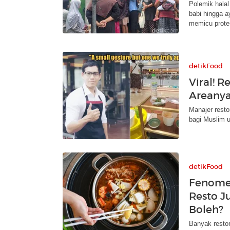
Polemik halal
babi hingga a
memicu prote
detikFood
Viral! 
Areanya
Manajer resto
bagi Muslim u
detikFood
Fenomen
Resto J
Boleh?
Banyak resto