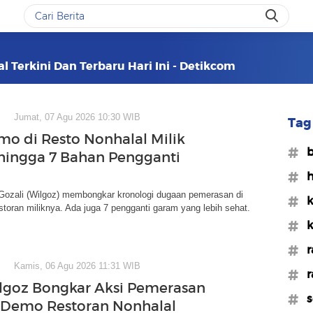
l Terkini Dan Terbaru Hari Ini - Detikcom
Jumat, 07 Agu 2026 10:30 WIB
Tag 
mo di Resto Nonhalal Milik
#b
hingga 7 Bahan Pengganti
#h
 Gozali (Wilgoz) membongkar kronologi dugaan pemerasan di
#k
storan miliknya. Ada juga 7 pengganti garam yang lebih sehat.
#k
#r
Kamis, 06 Agu 2026 11:31 WIB
#r
lgoz Bongkar Aksi Pemerasan
#s
k Demo Restoran Nonhalal