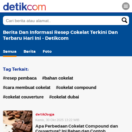
Berita Dan Informasi Resep Cokelat Terkini Dan
Terbaru Hari Ini - Detikcom
Semua
Berita
Foto
Tag Terkait:
#resep pembaca
#bahan cokelat
#cara membuat cokelat
#cokelat compound
#cokelat couverture
#cokelat dubai
detikJogja
Kamis, 30 Okt 2025 13:22 WIB
Apa Perbedaan Cokelat Compound dan
Couverture? Ini Bahan dan Contoh