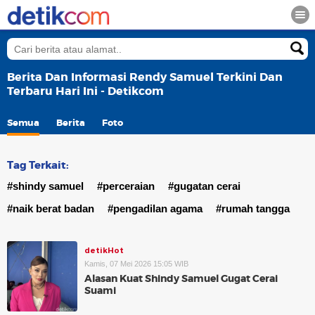
Berita Dan Informasi Rendy Samuel Terkini Dan
Terbaru Hari Ini - Detikcom
Semua
Berita
Foto
Tag Terkait:
#shindy samuel
#perceraian
#gugatan cerai
#naik berat badan
#pengadilan agama
#rumah tangga
detikHot
Kamis, 07 Mei 2026 15:05 WIB
Alasan Kuat Shindy Samuel Gugat Cerai
Suami