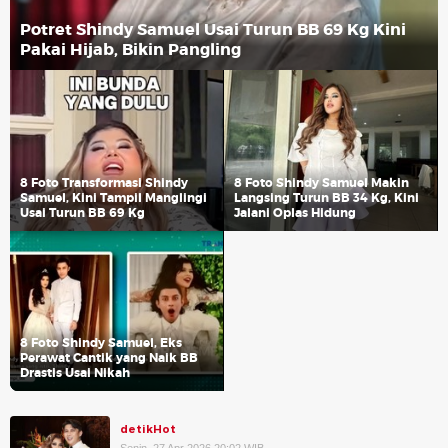
Potret Shindy Samuel Usai Turun BB 69 Kg Kini
Pakai Hijab, Bikin Pangling
8 Foto Transformasi Shindy
8 Foto Shindy Samuel Makin
Samuel, Kini Tampil Manglingi
Langsing Turun BB 34 Kg, Kini
Usai Turun BB 69 Kg
Jalani Oplas Hidung
8 Foto Shindy Samuel, Eks
Perawat Cantik yang Naik BB
Drastis Usai Nikah
detikHot