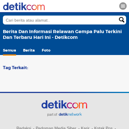
Berita Dan Informasi Relawan Gempa Palu Terkini
Dan Terbaru Hari Ini - Detikcom
Semua
Berita
Foto
Tag Terkait:
part of
Redaksi
Pedoman Media Siber
Karir
Kotak Pos