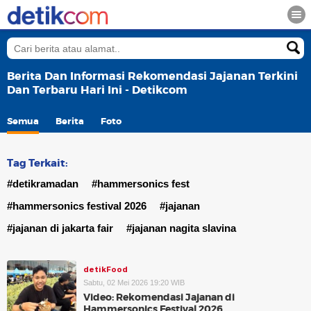
Berita Dan Informasi Rekomendasi Jajanan Terkini
Dan Terbaru Hari Ini - Detikcom
Semua
Berita
Foto
Tag Terkait:
#detikramadan
#hammersonics fest
#hammersonics festival 2026
#jajanan
#jajanan di jakarta fair
#jajanan nagita slavina
detikFood
Sabtu, 02 Mei 2026 19:20 WIB
Video: Rekomendasi Jajanan di
Hammersonics Festival 2026