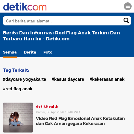
Berita Dan Informasi Red Flag Anak Terkini Dan
Terbaru Hari Ini - Detikcom
Semua
Berita
Foto
Tag Terkait:
#daycare yogyakarta
#kasus daycare
#kekerasan anak
#red flag anak
detikHealth
Kamis, 30 Apr 2026 18:46 WIB
Video Red Flag Emosional Anak Ketakutan
dan Gak Aman gegara Kekerasan