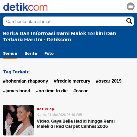
Berita Dan Informasi Rami Malek Terkini Dan
Terbaru Hari Ini - Detikcom
Semua
Berita
Foto
Tag Terkait:
#bohemian rhapsody
#freddie mercury
#oscar 2019
#james bond
#no time to die
#oscar
detikPop
Kamis, 21 Mei 2026 08:46 WIB
Video: Gaya Bella Hadid hingga Rami
Malek di Red Carpet Cannes 2026