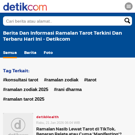
Berita Dan Informasi Ramalan Tarot Terkini Dan
Terbaru Hari Ini - Detikcom
Semua
Berita
Foto
Tag Terkait:
#konsultasi tarot
#ramalan zodiak
#tarot
#ramalan zodiak 2025
#rani dharma
#ramalan tarot 2025
detikHealth
Rabu, 21 Jan 2026 06:04 WIB
Ramalan Nasib Lewat Tarot di TikTok,
Benaran Relate atau Cuma 'Manifesting'?