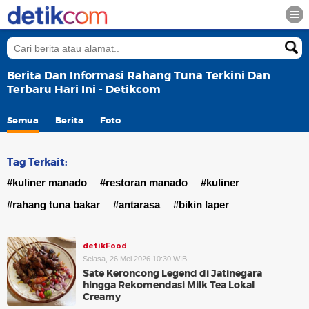
Berita Dan Informasi Rahang Tuna Terkini Dan
Terbaru Hari Ini - Detikcom
Semua
Berita
Foto
Tag Terkait:
#kuliner manado
#restoran manado
#kuliner
#rahang tuna bakar
#antarasa
#bikin laper
detikFood
Selasa, 26 Mei 2026 10:30 WIB
Sate Keroncong Legend di Jatinegara
hingga Rekomendasi Milk Tea Lokal
Creamy