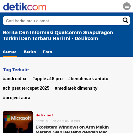
Berita Dan Informasi Qualcomm Snapdragon
Terkini Dan Terbaru Hari Ini - Detikcom
Semua
Berita
Foto
Tag Terkait:
#android xr
#apple a18 pro
#benchmark antutu
#chipset tercepat 2025
#mediatek dimensity
#project aura
detikInet
Kamis, 01 Jan 2026 06:28 WIB
Ekosistem Windows on Arm Makin
Matang: Siap Bersaing dengan Mac