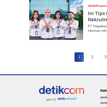
detikFinanc
Ini Tip
Rekrutm
PT Pegadaia
informasi re
1
2
3
Kat
deti
part of
deti