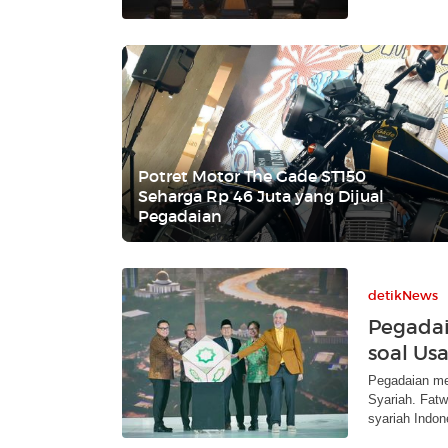
Potret Motor The Gade ST150
Seharga Rp 46 Juta yang Dijual
Pegadaian
detikNews
Pegada
soal Us
Pegadaian me
Syariah. Fatw
syariah Indon