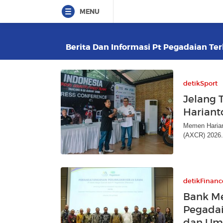
MENU
Berita Dan Informasi Pt Pegadaian Ter
detikSport
Jelang 
Hariant
Memen Hariant
(AXCR) 2026.
detikFinanc
Bank M
Pegadai
dan Um