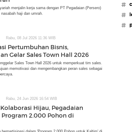
#c
ariah menjalin kerja sama dengan PT Pegadaian (Persero)
al nasabah haji dan umrah.
#l
#p
Rabu, 08 Jul 2026 11:36 WIB
asi Pertumbuhan Bisnis,
an Gelar Sales Town Hall 2026
nggelar Sales Town Hall 2026 untuk memperkuat tim sales.
rtujuan memotivasi dan mengembangkan peran sales sebagai
percaya.
Rabu, 24 Jun 2026 16:54 WIB
Kolaborasi Hijau, Pegadaian
Program 2.000 Pohon di
berpartisipasi dalam 'Program 2.000 Pohon untuk Kaltim' di