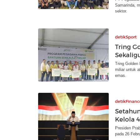
Samarinda, me
sektor.
detikSport
Tring G
Sekaligu
Tring Golden 
miliar untuk 
emas.
detikFinanc
Setahun
Kelola 
Presiden Pra
pada 26 Febru