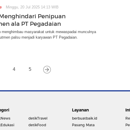
e
Minggu, 20 Jul 2025 14:13 WIB
s Menghindari Penipuan
en ala PT Pegadaian
n menghimbau masyarakat untuk mewaspadai munculnya
krutmen palsu menjadi karyawan PT Pegadaian.
4
5
egori
Layanan
In
kNews
detikTravel
berbuatbaik.id
Re
kEdukasi
detikFood
Pasang Mata
Pe