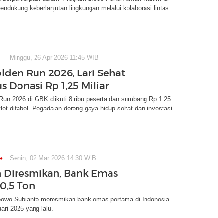
ndukung keberlanjutan lingkungan melalui kolaborasi lintas
Minggu, 26 Apr 2026 11:45 WIB
olden Run 2026, Lari Sehat
s Donasi Rp 1,25 Miliar
Run 2026 di GBK diikuti 8 ribu peserta dan sumbang Rp 1,25
atlet difabel. Pegadaian dorong gaya hidup sehat dan investasi
e
Senin, 02 Mar 2026 14:30 WIB
 Diresmikan, Bank Emas
40,5 Ton
bowo Subianto meresmikan bank emas pertama di Indonesia
ari 2025 yang lalu.