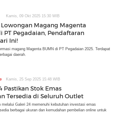
Kamis, 09 Okt 2025 15:30 WIB
8 Lowongan Magang Magenta
 PT Pegadaian, Pendaftaran
ri Ini!
informasi magang Magenta BUMN di PT Pegadaian 2025. Terdapat
erbagai daerah.
e
Kamis, 25 Sep 2025 15:48 WIB
24 Pastikan Stok Emas
n Tersedia di Seluruh Outlet
 melalui Galeri 24 memenuhi kebutuhan investasi emas
rsedia berbagai ukuran dan kemudahan pembelian online untuk