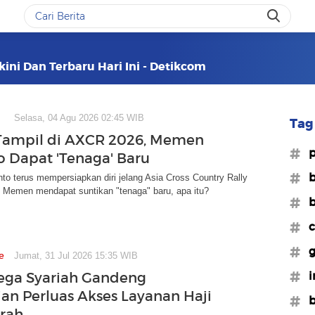
kini Dan Terbaru Hari Ini - Detikcom
Selasa, 04 Agu 2026 02:45 WIB
Tag 
Tampil di AXCR 2026, Memen
#p
o Dapat 'Tenaga' Baru
#
o terus mempersiapkan diri jelang Asia Cross Country Rally
 Memen mendapat suntikan "tenaga" baru, apa itu?
#b
#c
#g
e
Jumat, 31 Jul 2026 15:35 WIB
#i
ega Syariah Gandeng
an Perluas Akses Layanan Haji
#
rah