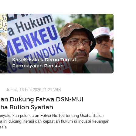
Kakek-kakek Demo Tuntut
Pembayaran Pensiun
Jumat, 13 Feb 2026 21:21 WIB
ian Dukung Fatwa DSN-MUI
aha Bulion Syariah
nyaksikan peluncuran Fatwa No.166 tentang Usaha Bulion
a ini dukung literasi dan kepastian hukum di industri keuangan
esia