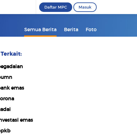
Daftar MPC
Masuk
Semua Berita
Berita
Foto
Terkait:
egadaian
bumn
ank emas
orona
adai
nvestasi emas
bpkb