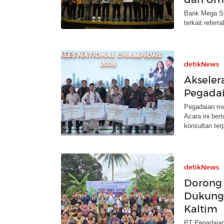
Bank Mega Sy
terkait referr
detikNews
Akseler
Pegadai
Pegadaian me
Acara ini be
konsultan ter
detikNews
Dorong 
Dukung 
Kaltim
PT Pegadaian 