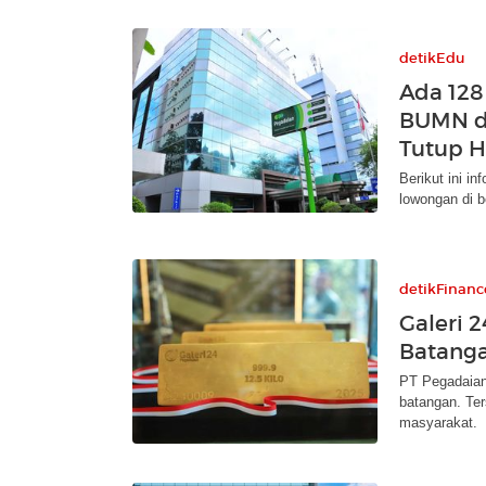
detikEdu
Ada 12
BUMN di
Tutup Ha
Berikut ini 
lowongan di b
detikFinanc
Galeri 
Batanga
PT Pegadaian
batangan. Te
masyarakat.