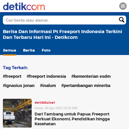
Berita Dan Informasi Pt Freeport Indonesia Terkini
Dan Terbaru Hari Ini - Detikcom
Semua
Berita
Foto
Tag Terkait:
#freeport
#freeport indonesia
#kementerian esdm
#ignasius jonan
#inalum
#pertambangan minerba
detikSulsel
Kamis, 06 Agu 2026 18:29 WIB
Dari Tambang untuk Papua: Freeport
Perkuat Ekonomi, Pendidikan hingga
Kesehatan