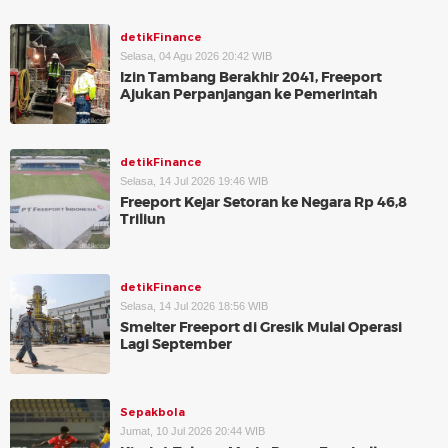
detikFinance
Selasa, 04 Agu 2026 20:42 WIB
Izin Tambang Berakhir 2041, Freeport
Ajukan Perpanjangan ke Pemerintah
detikFinance
Selasa, 14 Jul 2026 19:46 WIB
Freeport Kejar Setoran ke Negara Rp 46,8
Triliun
detikFinance
Selasa, 14 Jul 2026 18:56 WIB
Smelter Freeport di Gresik Mulai Operasi
Lagi September
Sepakbola
Jumat, 10 Jul 2026 20:44 WIB