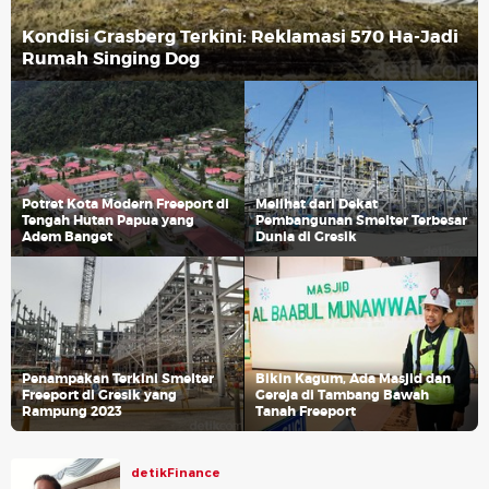
Kondisi Grasberg Terkini: Reklamasi 570 Ha-Jadi
Rumah Singing Dog
Potret Kota Modern Freeport di
Melihat dari Dekat
Tengah Hutan Papua yang
Pembangunan Smelter Terbesar
Adem Banget
Dunia di Gresik
Penampakan Terkini Smelter
Bikin Kagum, Ada Masjid dan
Freeport di Gresik yang
Gereja di Tambang Bawah
Rampung 2023
Tanah Freeport
detikFinance