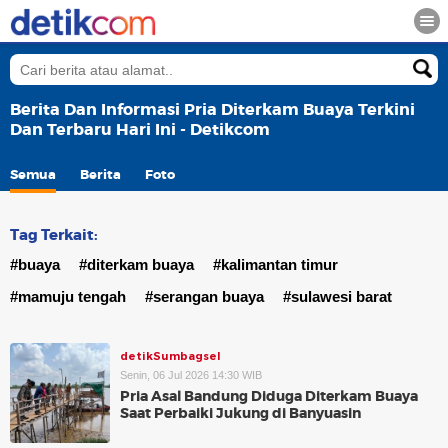
Berita Dan Informasi Pria Diterkam Buaya Terkini
Dan Terbaru Hari Ini - Detikcom
Semua
Berita
Foto
Tag Terkait:
#buaya
#diterkam buaya
#kalimantan timur
#mamuju tengah
#serangan buaya
#sulawesi barat
detikSumbagsel
Senin, 06 Jul 2026 14:30 WIB
Pria Asal Bandung Diduga Diterkam Buaya
Saat Perbaiki Jukung di Banyuasin