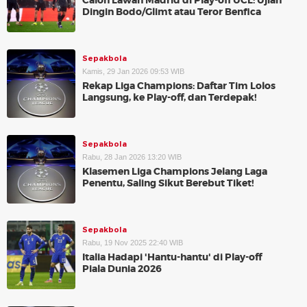
Calon Lawan Madrid di Play-off UCL: Ujian
Dingin Bodo/Glimt atau Teror Benfica
Sepakbola
Kamis, 29 Jan 2026 09:53 WIB
Rekap Liga Champions: Daftar Tim Lolos
Langsung, ke Play-off, dan Terdepak!
Sepakbola
Rabu, 28 Jan 2026 13:20 WIB
Klasemen Liga Champions Jelang Laga
Penentu, Saling Sikut Berebut Tiket!
Sepakbola
Rabu, 19 Nov 2025 22:40 WIB
Italia Hadapi 'Hantu-hantu' di Play-off
Piala Dunia 2026