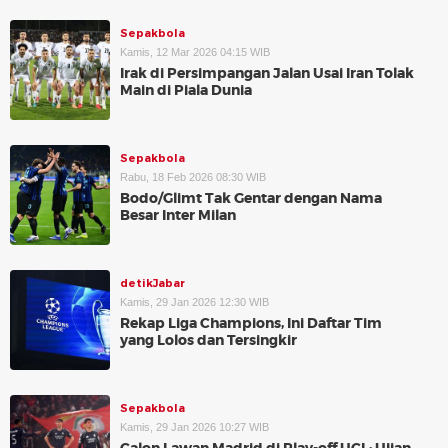
Sepakbola
Kamis, 12 Mar 2026 04:15 WIB
Irak di Persimpangan Jalan Usai Iran Tolak
Main di Piala Dunia
Sepakbola
Rabu, 18 Feb 2026 08:30 WIB
Bodo/Glimt Tak Gentar dengan Nama
Besar Inter Milan
detikJabar
Kamis, 29 Jan 2026 12:30 WIB
Rekap Liga Champions, Ini Daftar Tim
yang Lolos dan Tersingkir
Sepakbola
Kamis, 29 Jan 2026 10:27 WIB