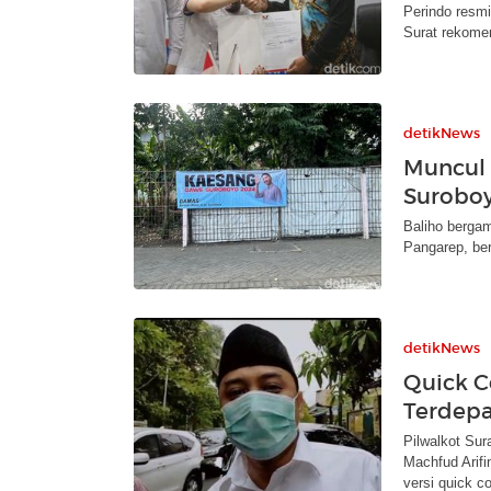
Perindo resm
Surat rekomen
detikNews
Muncul 
Suroboy
Baliho berga
Pangarep, ber
detikNews
Quick C
Terdepa
Pilwalkot Su
Machfud Arifi
versi quick c