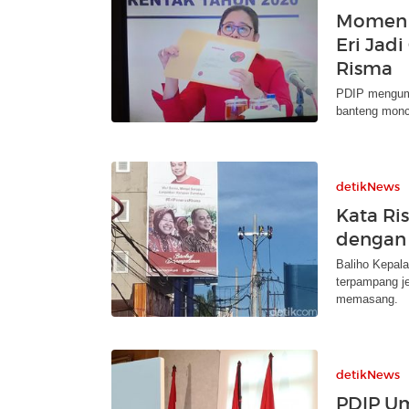
Momen 
Eri Jad
Risma
PDIP mengumu
banteng monc
detikNews
Kata Ri
dengan 
Baliho Kepal
terpampang je
memasang.
detikNews
PDIP U