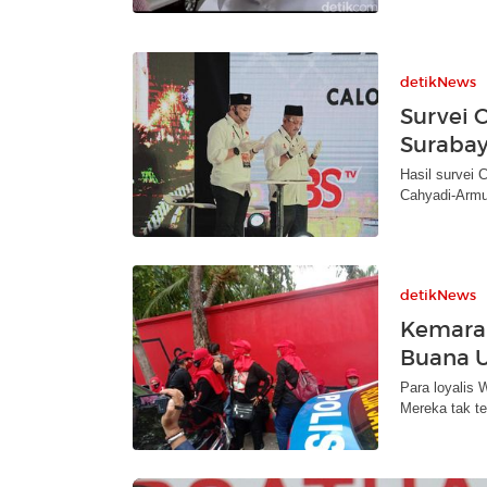
detikNews
Survei C
Surabay
Hasil survei 
Cahyadi-Armuj
detikNews
Kemarah
Buana U
Para loyalis 
Mereka tak te