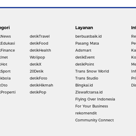
egori
Layanan
In
kNews
detikTravel
berbuatbaik.id
Re
kEdukasi
detikFood
Pasang Mata
Pe
kFinance
detikHealth
Adsmart
Ka
kInet
Wolipop
detikEvent
Ko
kHot
detikX
detikPoint
Me
kSport
20Detik
Trans Snow World
In
kbola
detikFoto
Trans Studio
Pr
kOto
detikHikmah
Bingkai.id
Di
kProperti
detikPop
Ziswafctarsa.id
Flying Over Indonesia
For Your Business
rekomendit
Community Connect