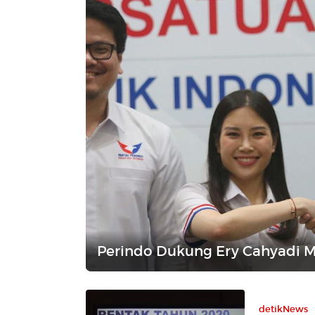
Perindo Dukung Ery Cahyadi M
detikNews