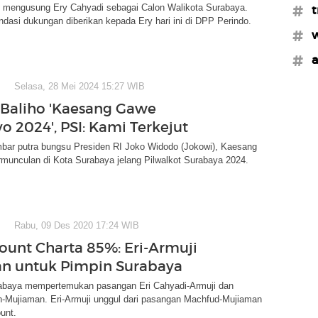
i mengusung Ery Cahyadi sebagai Calon Walikota Surabaya.
#t
dasi dukungan diberikan kepada Ery hari ini di DPP Perindo.
#w
#a
Selasa, 28 Mei 2024 15:27 WIB
Baliho 'Kaesang Gawe
o 2024', PSI: Kami Terkejut
mbar putra bungsu Presiden RI Joko Widodo (Jokowi), Kaesang
munculan di Kota Surabaya jelang Pilwalkot Surabaya 2024.
Rabu, 09 Des 2020 17:24 WIB
ount Charta 85%: Eri-Armuji
n untuk Pimpin Surabaya
rabaya mempertemukan pasangan Eri Cahyadi-Armuji dan
n-Mujiaman. Eri-Armuji unggul dari pasangan Machfud-Mujiaman
ount.