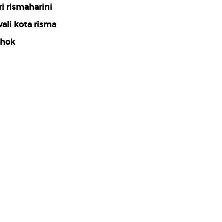
ri rismaharini
ali kota risma
hok