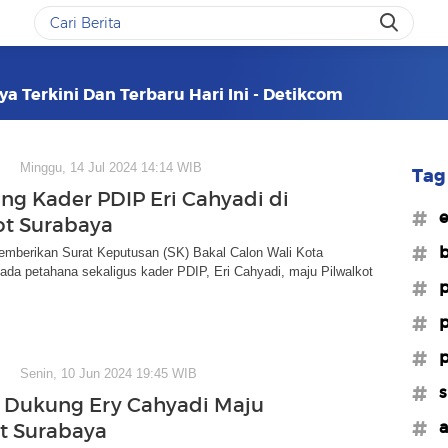
ya Terkini Dan Terbaru Hari Ini - Detikcom
Minggu, 14 Jul 2024 14:14 WIB
Tag 
ng Kader PDIP Eri Cahyadi di
#e
ot Surabaya
#b
mberikan Surat Keputusan (SK) Bakal Calon Wali Kota
da petahana sekaligus kader PDIP, Eri Cahyadi, maju Pilwalkot
#p
#p
#p
Senin, 10 Jun 2024 19:45 WIB
#s
 Dukung Ery Cahyadi Maju
#a
t Surabaya