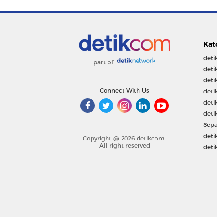
Kat
deti
part of
deti
deti
Connect With Us
deti
deti
deti
Sepa
deti
Copyright @ 2026 detikcom.
All right reserved
deti