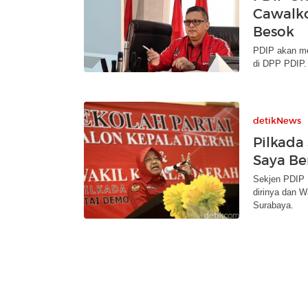
Cawalko
Besok
PDIP akan me
di DPP PDIP.
detikNews
Pilkada
Saya B
Sekjen PDIP 
dirinya dan W
Surabaya.