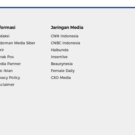
formasi
Jaringan Media
daksi
CNN Indonesia
doman Media Siber
CNBC Indonesia
rir
Haibunda
tak Pos
Insertlive
dia Partner
Beautynesia
fo Iklan
Female Daily
ivacy Policy
CXO Media
sclaimer