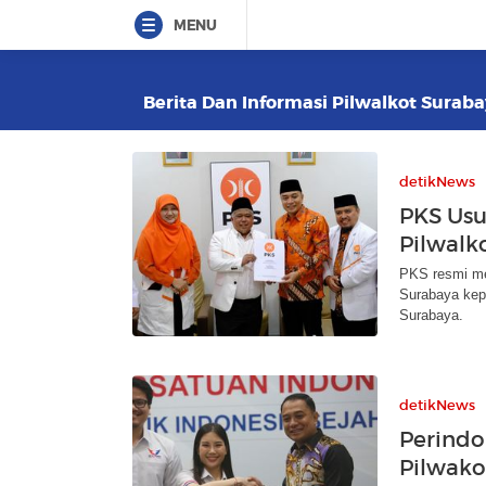
MENU
Berita Dan Informasi Pilwalkot Suraba
detikNews
PKS Usu
Pilwalk
PKS resmi me
Surabaya kepa
Surabaya.
detikNews
Perindo
Pilwako