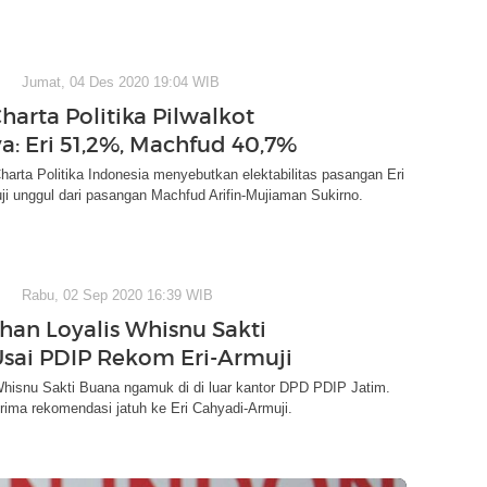
Jumat, 04 Des 2020 19:04 WIB
harta Politika Pilwalkot
a: Eri 51,2%, Machfud 40,7%
Charta Politika Indonesia menyebutkan elektabilitas pasangan Eri
i unggul dari pasangan Machfud Arifin-Mujiaman Sukirno.
Rabu, 02 Sep 2020 16:39 WIB
an Loyalis Whisnu Sakti
sai PDIP Rekom Eri-Armuji
Whisnu Sakti Buana ngamuk di di luar kantor DPD PDIP Jatim.
rima rekomendasi jatuh ke Eri Cahyadi-Armuji.