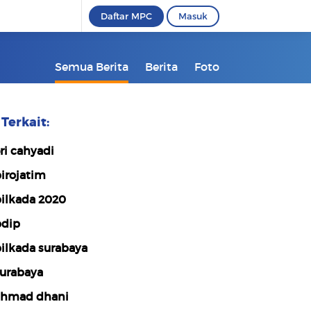
Daftar MPC
Masuk
Semua Berita
Berita
Foto
Terkait:
ri cahyadi
irojatim
ilkada 2020
dip
ilkada surabaya
urabaya
hmad dhani