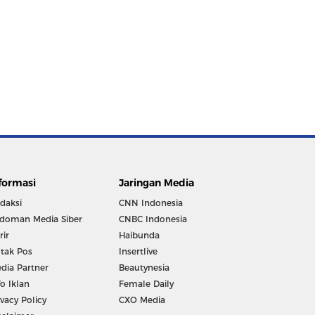
formasi
Jaringan Media
daksi
CNN Indonesia
doman Media Siber
CNBC Indonesia
rir
Haibunda
tak Pos
Insertlive
dia Partner
Beautynesia
fo Iklan
Female Daily
ivacy Policy
CXO Media