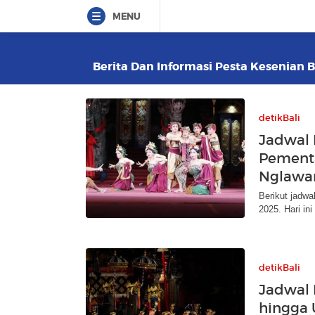
MENU
Berita Dan Informasi Pesta Kesenian Ba
detikBali
Jadwal 
Pementa
Nglawa
Berikut jadwa
2025. Hari in
detikBali
Jadwal 
hingga