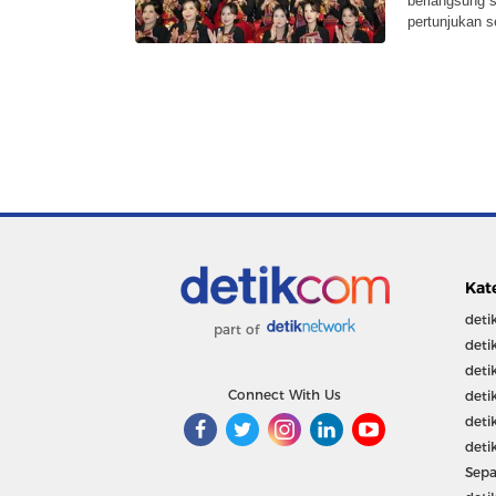
berlangsung 
pertunjukan s
Kat
deti
part of
deti
deti
Connect With Us
deti
deti
deti
Sepa