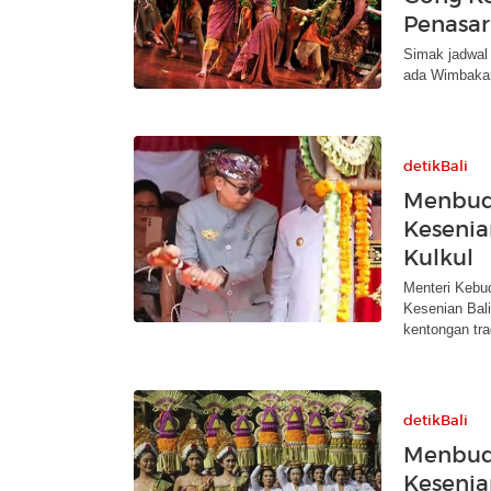
Penasar
Simak jadwal 
ada Wimbakar
detikBali
Menbud 
Kesenia
Kulkul
Menteri Kebu
Kesenian Bali
kentongan trad
detikBali
Menbud 
Kesenian