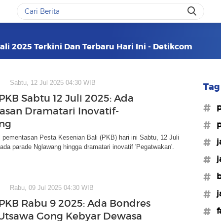
li 2025 Terkini Dan Terbaru Hari Ini - Detikcom
Sabtu, 12 Jul 2025 04:30 WIB
Tag 
PKB Sabtu 12 Juli 2025: Ada
#p
san Dramatari Inovatif-
ng
#p
l pementasan Pesta Kesenian Bali (PKB) hari ini Sabtu, 12 Juli
#j
i ada parade Nglawang hingga dramatari inovatif 'Pegatwakan'.
#j
#b
Rabu, 09 Jul 2025 04:30 WIB
#j
PKB Rabu 9 2025: Ada Bondres
#f
 Utsawa Gong Kebyar Dewasa