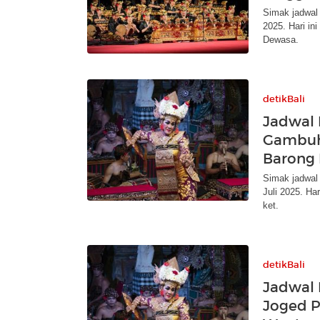
Simak jadwal 
2025. Hari i
Dewasa.
detikBali
Jadwal 
Gambuh
Barong 
Simak jadwal
Juli 2025. Ha
ket.
detikBali
Jadwal 
Joged P