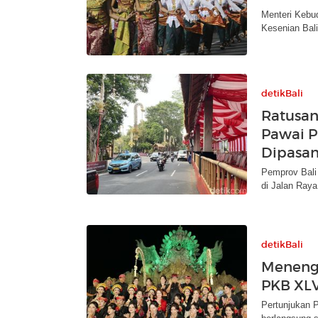
Menteri Kebu
Kesenian Bali
detikBali
Ratusan 
Pawai P
Dipasa
Pemprov Bali 
di Jalan Ray
detikBali
Meneng
PKB XLV
Pertunjukan 