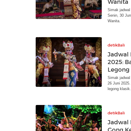
Wanita
Simak jadwal
Senin, 30 Ju
Wanita.
detikBali
Jadwal 
2025: B
Legong 
Simak jadwal
26 Juni 2025
legong klasik.
detikBali
Jadwal P
Gong K