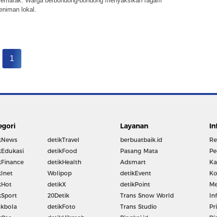
semarak. Warga berbondong-bondong menyaksikan ragam
eniman lokal.
1
egori
Layanan
In
kNews
detikTravel
berbuatbaik.id
Re
kEdukasi
detikFood
Pasang Mata
Pe
kFinance
detikHealth
Adsmart
Ka
kInet
Wolipop
detikEvent
Ko
kHot
detikX
detikPoint
Me
kSport
20Detik
Trans Snow World
In
kbola
detikFoto
Trans Studio
Pr