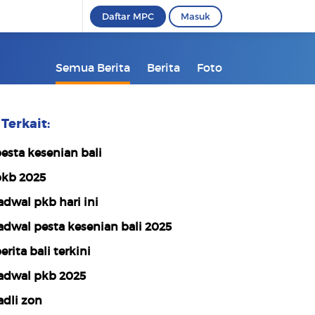
Daftar MPC
Masuk
Semua Berita
Berita
Foto
Terkait:
esta kesenian bali
kb 2025
adwal pkb hari ini
adwal pesta kesenian bali 2025
erita bali terkini
adwal pkb 2025
adli zon