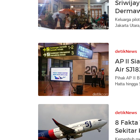
Sriwijay
Derma
Keluarga pilo
Jakarta Utar
detikNews
AP II Si
Air SJ1
Pihak AP II 
Hatta hingga 
detikNews
8 Fakta 
Sekitar
Kemenhub mema