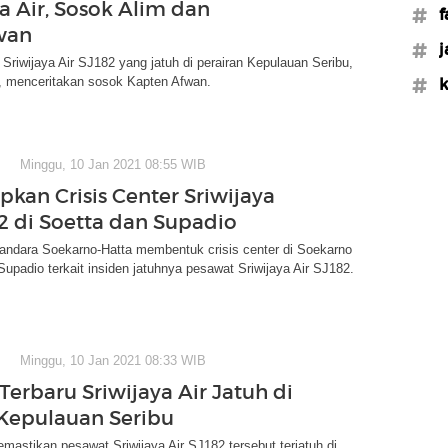
a Air, Sosok Alim dan
#f
wan
#j
t Sriwijaya Air SJ182 yang jatuh di perairan Kepulauan Seribu,
a, menceritakan sosok Kapten Afwan.
#k
Minggu, 10 Jan 2021 08:55 WIB
apkan Crisis Center Sriwijaya
82 di Soetta dan Supadio
Bandara Soekarno-Hatta membentuk crisis center di Soekarno
Supadio terkait insiden jatuhnya pesawat Sriwijaya Air SJ182.
Minggu, 10 Jan 2021 08:33 WIB
Terbaru Sriwijaya Air Jatuh di
 Kepulauan Seribu
stikan pesawat Sriwijaya Air SJ182 tersebut terjatuh di