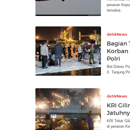
perairan Kepul
tersebut.
detikNews
Bagian 
Korban 
Polri
Bid Dokes Po
II, Tanjung Pr
detikNews
KRI Gili
Jatuhny
KRI Teluk Gil
di perairan K