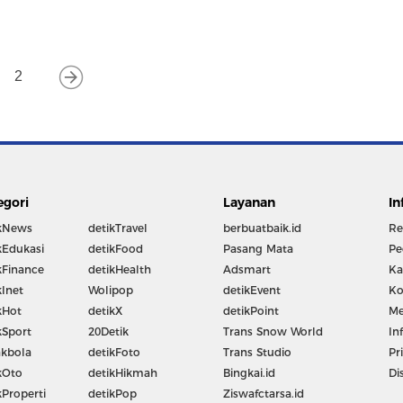
2
egori
Layanan
In
kNews
detikTravel
berbuatbaik.id
Re
kEdukasi
detikFood
Pasang Mata
Pe
kFinance
detikHealth
Adsmart
Ka
kInet
Wolipop
detikEvent
Ko
kHot
detikX
detikPoint
Me
kSport
20Detik
Trans Snow World
In
kbola
detikFoto
Trans Studio
Pr
kOto
detikHikmah
Bingkai.id
Di
kProperti
detikPop
Ziswafctarsa.id