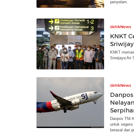
penyelam.
detikNews
KNKT Ce
Sriwijay
KNKT memasti
Sriwijaya Air
detikNews
Danpos 
Nelayan
Serpiha
Danpos TNI A
untuk segera
berasal dari 