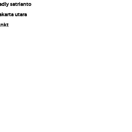
adly satrianto
akarta utara
nkt