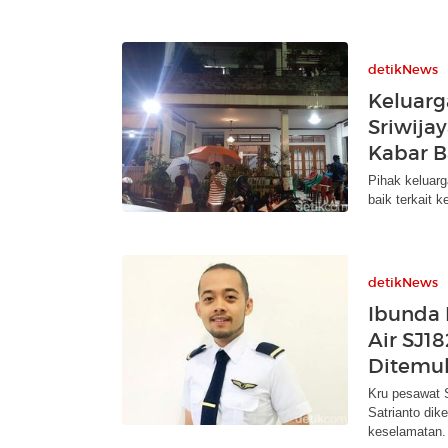
detikNews
Keluarg
Sriwija
Kabar B
Pihak keluarg
baik terkait 
detikNews
Ibunda F
Air SJ1
Ditemu
Kru pesawat S
Satrianto di
keselamatan.