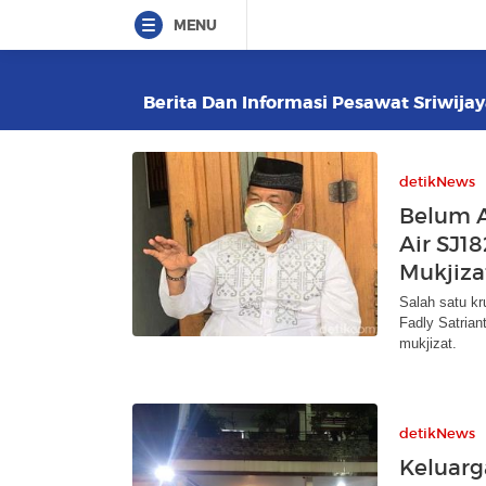
MENU
Berita Dan Informasi Pesawat Sriwijaya
detikNews
Belum A
Air SJ1
Mukjiza
Salah satu kr
Fadly Satria
mukjizat.
detikNews
Keluarg