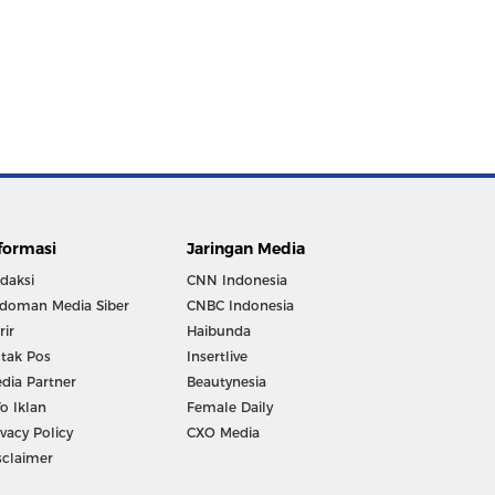
formasi
Jaringan Media
daksi
CNN Indonesia
doman Media Siber
CNBC Indonesia
rir
Haibunda
tak Pos
Insertlive
dia Partner
Beautynesia
fo Iklan
Female Daily
ivacy Policy
CXO Media
sclaimer