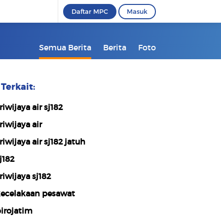
Daftar MPC
Masuk
Semua Berita
Berita
Foto
Terkait:
riwijaya air sj182
riwijaya air
riwijaya air sj182 jatuh
j182
riwijaya sj182
ecelakaan pesawat
irojatim