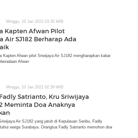
Minggu, 10 Jan 2021 03:35 WIB
a Kapten Afwan Pilot
ya Air SJ182 Berharap Ada
aik
a Kapten Afwan pilot Sriwijaya Air SJ182 mengharapkan kabar
keberadaan Afwan
Minggu, 10 Jan 2021 02:39 WIB
adly Satrianto, Kru Sriwijaya
82 Meminta Doa Anaknya
kan
riwijaya Air SJ182 yang jatuh di Kepulauan Seribu, Fadly
ketahui warga Surabaya. Orangtua Fadly Satrianto memohon doa