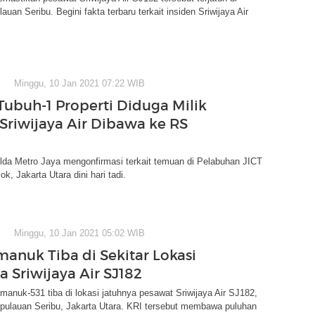
auan Seribu. Begini fakta terbaru terkait insiden Sriwijaya Air
Minggu, 10 Jan 2021 07:22 WIB
Tubuh-1 Properti Diduga Milik
Sriwijaya Air Dibawa ke RS
lda Metro Jaya mengonfirmasi terkait temuan di Pelabuhan JICT
iok, Jakarta Utara dini hari tadi.
Minggu, 10 Jan 2021 05:02 WIB
manuk Tiba di Sekitar Lokasi
a Sriwijaya Air SJ182
imanuk-531 tiba di lokasi jatuhnya pesawat Sriwijaya Air SJ182,
epulauan Seribu, Jakarta Utara. KRI tersebut membawa puluhan