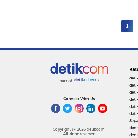
1
Kat
deti
part of
deti
deti
Connect With Us
deti
deti
deti
Sepa
deti
Copyright @ 2026 detikcom.
All right reserved
deti