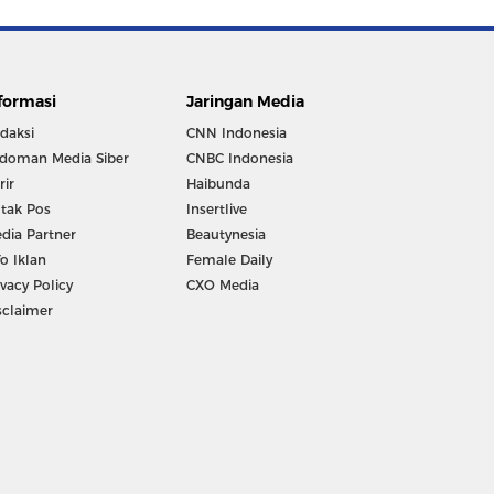
formasi
Jaringan Media
daksi
CNN Indonesia
doman Media Siber
CNBC Indonesia
rir
Haibunda
tak Pos
Insertlive
dia Partner
Beautynesia
fo Iklan
Female Daily
ivacy Policy
CXO Media
sclaimer