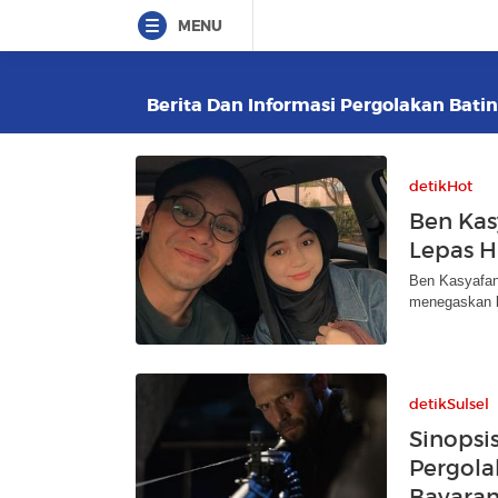
MENU
Berita Dan Informasi Pergolakan Batin
detikHot
Ben Kas
Lepas H
Ben Kasyafani
menegaskan ke
detikSulsel
Sinopsi
Pergol
Bayara