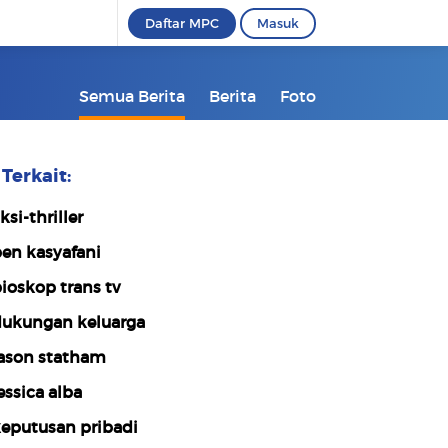
Daftar MPC
Masuk
Semua Berita
Berita
Foto
Terkait:
ksi-thriller
en kasyafani
ioskop trans tv
ukungan keluarga
ason statham
essica alba
eputusan pribadi