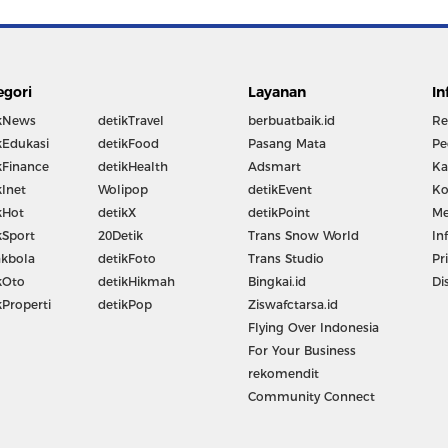
egori
Layanan
In
kNews
detikTravel
berbuatbaik.id
Re
kEdukasi
detikFood
Pasang Mata
Pe
kFinance
detikHealth
Adsmart
Ka
kInet
Wolipop
detikEvent
Ko
kHot
detikX
detikPoint
Me
kSport
20Detik
Trans Snow World
In
kbola
detikFoto
Trans Studio
Pr
kOto
detikHikmah
Bingkai.id
Di
kProperti
detikPop
Ziswafctarsa.id
Flying Over Indonesia
For Your Business
rekomendit
Community Connect