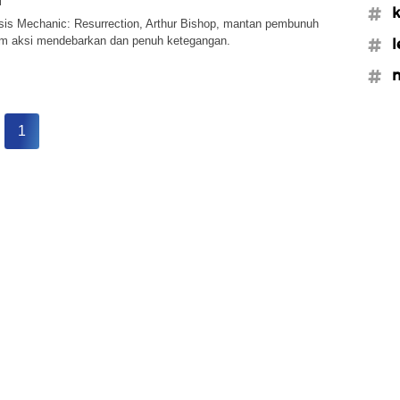
#k
psis Mechanic: Resurrection, Arthur Bishop, mantan pembunuh
am aksi mendebarkan dan penuh ketegangan.
#l
#m
1