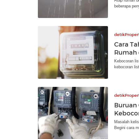
Atap rumah bi
beberapa pen
detikProper
Cara Ta
Rumah 
Kebocoran li
kebocoran lis
detikProper
Buruan 
Kebocor
Masalah kelis
Begini cara m