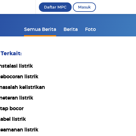
Daftar MPC
Masuk
Semua Berita
Berita
Foto
Terkait:
nstalasi listrik
ebocoran listrik
asalah kelistrikan
eteran listrik
tap bocor
abel listrik
eamanan listrik