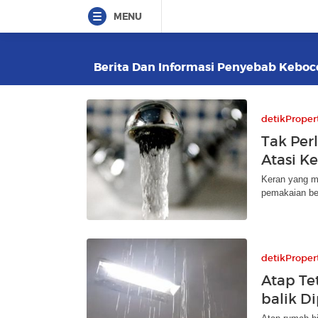
MENU
Berita Dan Informasi Penyebab Keboco
detikProper
Tak Per
Atasi K
Keran yang m
pemakaian ber
detikProper
Atap Te
balik D