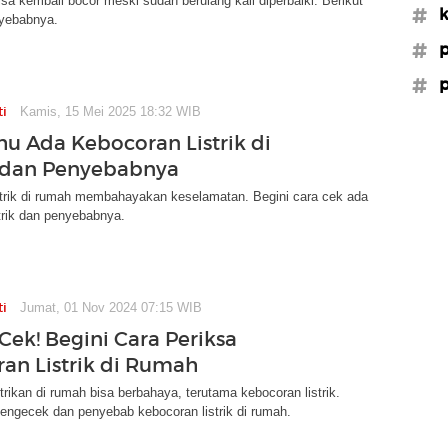
sa kembali bocor meski sudah berulang kali diperbaiki. Berikut
#k
yebabnya.
#p
#p
ti
Kamis, 15 Mei 2025 18:32 WIB
hu Ada Kebocoran Listrik di
dan Penyebabnya
strik di rumah membahayakan keselamatan. Begini cara cek ada
trik dan penyebabnya.
ti
Jumat, 01 Nov 2024 07:15 WIB
Cek! Begini Cara Periksa
an Listrik di Rumah
trikan di rumah bisa berbahaya, terutama kebocoran listrik.
engecek dan penyebab kebocoran listrik di rumah.