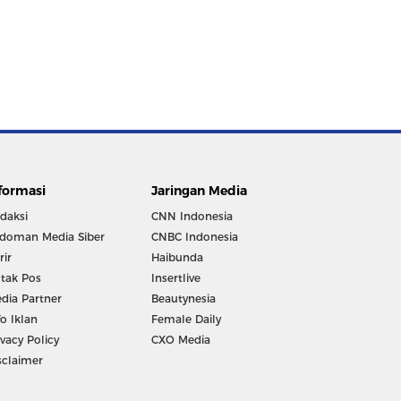
formasi
Jaringan Media
daksi
CNN Indonesia
doman Media Siber
CNBC Indonesia
rir
Haibunda
tak Pos
Insertlive
dia Partner
Beautynesia
fo Iklan
Female Daily
ivacy Policy
CXO Media
sclaimer