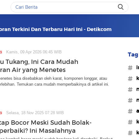
ran Terkini Dan Terbaru Hari Ini - Detikcom
ti
Kamis, 09 Apr 2026 06:45 WIB
Tag 
lu Tukang, Ini Cara Mudah
#i
eran Air yang Menetes
#k
enetes bisa disebabkan oleh karat, komponen longgar, atau
lebihan. Temukan cara mudah memperbaikinya di artikel ini.
#m
#m
#a
ti
Selasa, 18 Nov 2025 07:28 WIB
#k
tap Bocor Meski Sudah Bolak-
iperbaiki? Ini Masalahnya
#k