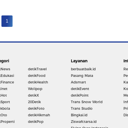
1
egori
Layanan
In
kNews
detikTravel
berbuatbaik.id
Re
kEdukasi
detikFood
Pasang Mata
Pe
kFinance
detikHealth
Adsmart
Ka
kInet
Wolipop
detikEvent
Ko
kHot
detikX
detikPoint
Me
kSport
20Detik
Trans Snow World
In
kbola
detikFoto
Trans Studio
Pr
kOto
detikHikmah
Bingkai.id
Di
kProperti
detikPop
Ziswafctarsa.id