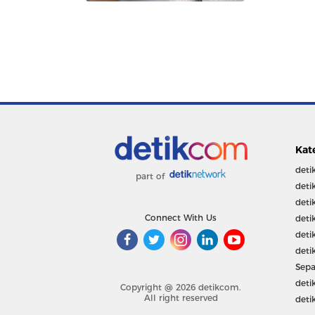
Kat
deti
part of
deti
deti
Connect With Us
deti
deti
deti
Sepa
deti
Copyright @ 2026 detikcom.
All right reserved
deti