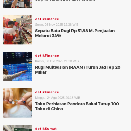
detikFinance
Senin, 03 Nov 2025 12:38 WIB
Sepatu Bata Rugi Rp 51,98 M, Penjualan
Melorot 34%
detikFinance
Kamis, 30 Okt 2025 21:30 WIB
Rugi Multivision (RAAM) Turun Jadi Rp 20
Miliar
detikFinance
Minggu, 24 Agu 2025 20:15 WIB
Toko Perhiasan Pandora Bakal Tutup 100
Toko di China
detikSumut