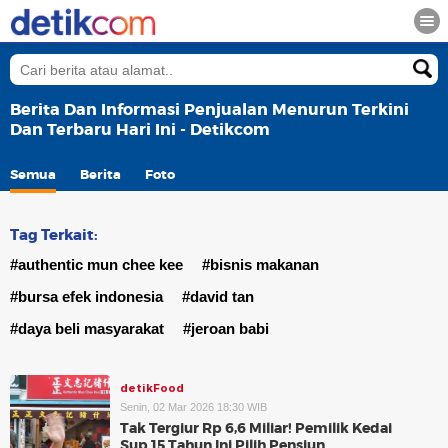
Berita Dan Informasi Penjualan Menurun Terkini
Dan Terbaru Hari Ini - Detikcom
Semua
Berita
Foto
Tag Terkait:
#authentic mun chee kee
#bisnis makanan
#bursa efek indonesia
#david tan
#daya beli masyarakat
#jeroan babi
detikFood
Senin, 02 Mar 2026 18:30 WIB
Tak Tergiur Rp 6,6 Miliar! Pemilik Kedai
Sup 15 Tahun Ini Pilih Pensiun