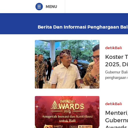
MENU
Berita Dan Informasi Penghargaan Bali
detikBali
Koster 
2025, D
Gubernur Bali
penghargaan un
detikBali
Menteri
Gubernu
Awards