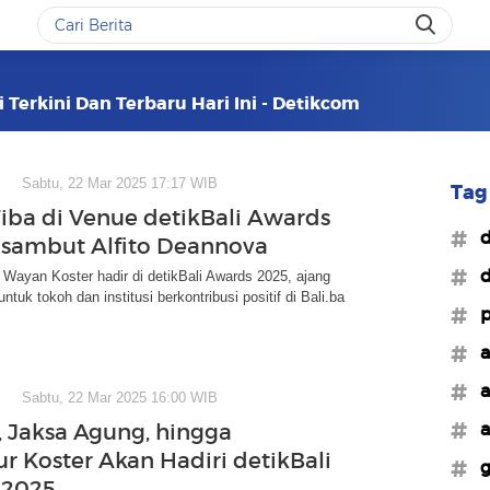
 Terkini Dan Terbaru Hari Ini - Detikcom
Sabtu, 22 Mar 2025 17:17 WIB
Tag 
Tiba di Venue detikBali Awards
#d
isambut Alfito Deannova
#d
 Wayan Koster hadir di detikBali Awards 2025, ajang
tuk tokoh dan institusi berkontribusi positif di Bali.ba
#p
#a
#a
Sabtu, 22 Mar 2025 16:00 WIB
#a
, Jaksa Agung, hingga
r Koster Akan Hadiri detikBali
#g
 2025