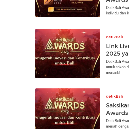
DetikBali Awa
individu dan i
detikBali
Link Li
2025 ya
DetikBali Awa
untuk tokoh d
menarik!
detikBali
Saksika
Awards 
DetikBali Awa
meriah dengan