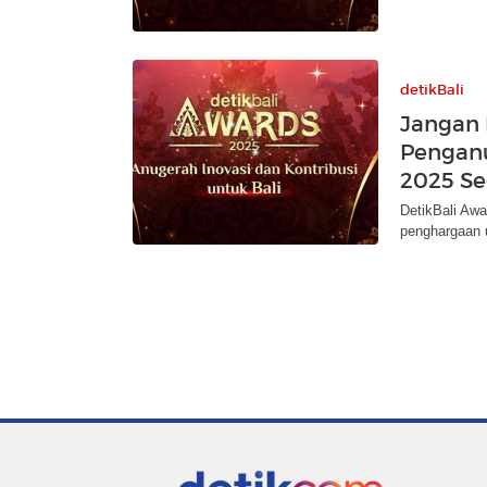
detikBali
Jangan
Penganu
2025 Se
DetikBali Awa
penghargaan u