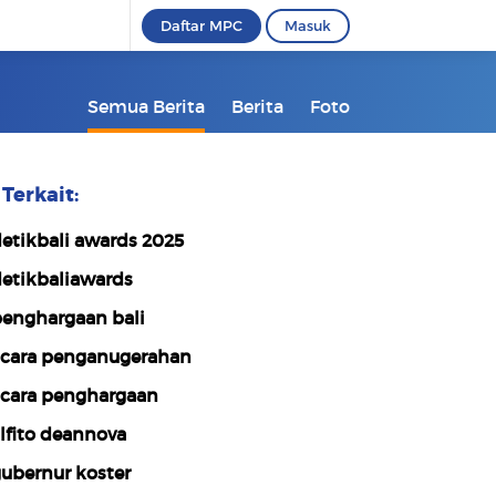
Daftar MPC
Masuk
Semua Berita
Berita
Foto
Terkait:
etikbali awards 2025
etikbaliawards
enghargaan bali
cara penganugerahan
cara penghargaan
lfito deannova
ubernur koster