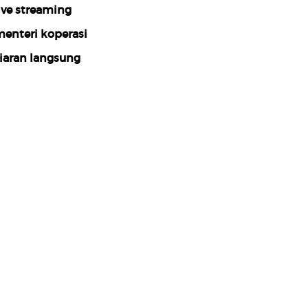
ive streaming
enteri koperasi
iaran langsung