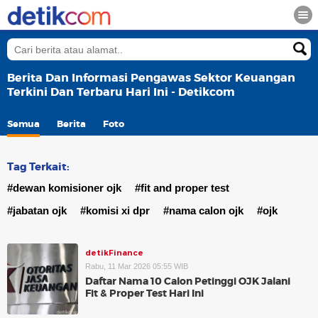
Berita Dan Informasi Pengawas Sektor Keuangan
Terkini Dan Terbaru Hari Ini - Detikcom
Semua
Berita
Foto
Tag Terkait:
#dewan komisioner ojk
#fit and proper test
#jabatan ojk
#komisi xi dpr
#nama calon ojk
#ojk
detikFinance
Rabu, 11 Mar 2026 05:55 WIB
Daftar Nama 10 Calon Petinggi OJK Jalani
Fit & Proper Test Hari Ini