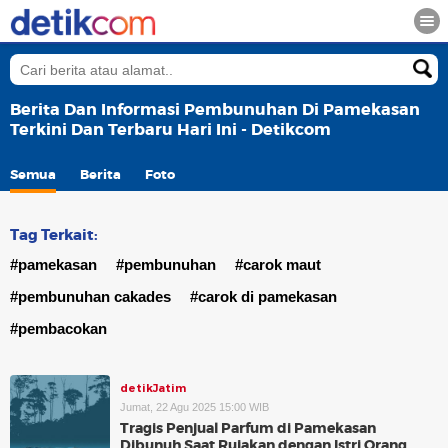
Berita Dan Informasi Pembunuhan Di Pamekasan
Terkini Dan Terbaru Hari Ini - Detikcom
Semua
Berita
Foto
Tag Terkait:
#pamekasan
#pembunuhan
#carok maut
#pembunuhan cakades
#carok di pamekasan
#pembacokan
detikJatim
Jumat, 22 Agu 2025 15:00 WIB
Tragis Penjual Parfum di Pamekasan
Dibunuh Saat Rujakan dengan Istri Orang