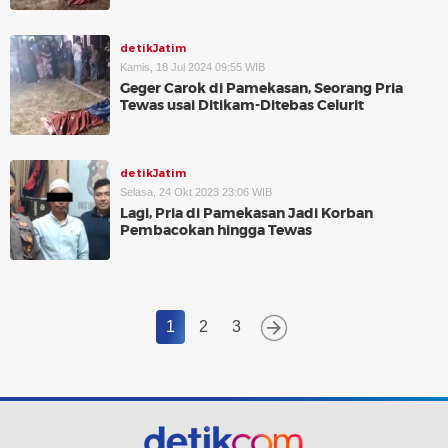
detikJatim
Kamis, 18 Jul 2024 09:55 WIB
Geger Carok di Pamekasan, Seorang Pria
Tewas usai Ditikam-Ditebas Celurit
detikJatim
Selasa, 24 Okt 2023 23:06 WIB
Lagi, Pria di Pamekasan Jadi Korban
Pembacokan hingga Tewas
1
2
3